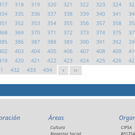
317
318
319
320
321
322
323
324
32
334
335
336
337
338
339
340
341
34
351
352
353
354
355
356
357
358
35
368
369
370
371
372
373
374
375
37
385
386
387
388
389
390
391
392
39
402
403
404
405
406
407
408
409
41
419
420
421
422
423
424
425
426
42
31
432
433
434
>
>>
oración
Áreas
Orga
Cultura
CIPSA
Bienestar Social
REGTS