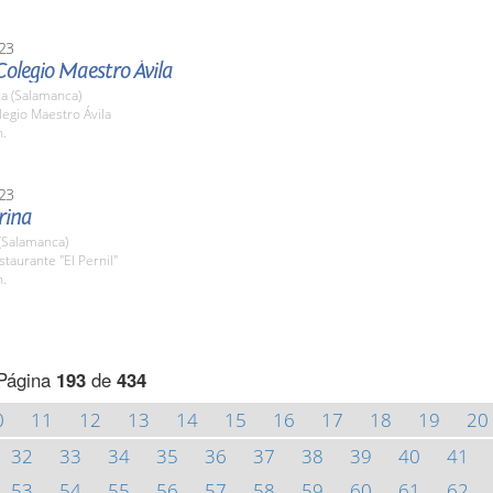
23
olegio Maestro Ávila
a (Salamanca)
legio Maestro Ávila
h.
23
rina
(Salamanca)
staurante "El Pernil"
h.
Página
193
de
434
0
11
12
13
14
15
16
17
18
19
20
32
33
34
35
36
37
38
39
40
41
53
54
55
56
57
58
59
60
61
62