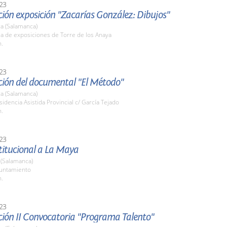
23
ión exposición "Zacarías González: Dibujos"
a (Salamanca)
la de exposiciones de Torre de los Anaya
h.
23
ción del documental "El Método"
a (Salamanca)
sidencia Asistida Provincial c/ García Tejado
h.
23
stitucional a La Maya
 (Salamanca)
yuntamiento
h.
23
ción II Convocatoria "Programa Talento"