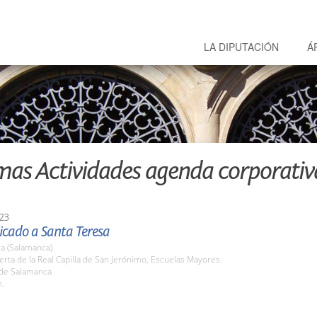
LA DIPUTACIÓN
Á
mas Actividades agenda corporativ
23
icado a Santa Teresa
a (Salamanca)
erta de la Real Capilla de San Jerónimo, Escuelas Mayores.
 de Salamanca
h.