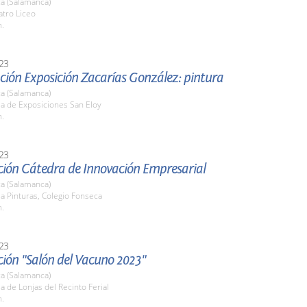
a (Salamanca)
atro Liceo
h.
23
ción Exposición Zacarías González: pintura
a (Salamanca)
la de Exposiciones San Eloy
h.
23
ción Cátedra de Innovación Empresarial
a (Salamanca)
la Pinturas, Colegio Fonseca
h.
23
ión "Salón del Vacuno 2023"
a (Salamanca)
la de Lonjas del Recinto Ferial
h.