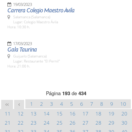
19/03/2023
Carrera Colegio Maestro Ávila
Salamanca (Salamanca)
Lugar: Colegio Maestro Ávila
Hora: 10:30 h.
17/03/2023
Gala Taurina
Guijuelo (Salamanca)
Lugar: Restaurante "El Pernil"
Hora: 21:00 h.
Página
193
de
434
1
2
3
4
5
6
7
8
9
10
<<
<
11
12
13
14
15
16
17
18
19
20
21
22
23
24
25
26
27
28
29
30
31
32
33
34
35
36
37
38
39
40