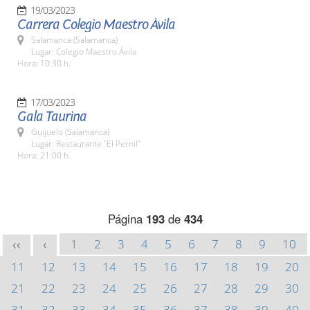
19/03/2023
Carrera Colegio Maestro Ávila
Salamanca (Salamanca)
Lugar: Colegio Maestro Ávila
Hora: 10:30 h.
17/03/2023
Gala Taurina
Guijuelo (Salamanca)
Lugar: Restaurante "El Pernil"
Hora: 21:00 h.
Página
193
de
434
1
2
3
4
5
6
7
8
9
10
<<
<
11
12
13
14
15
16
17
18
19
20
21
22
23
24
25
26
27
28
29
30
31
32
33
34
35
36
37
38
39
40