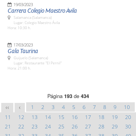
19/03/2023
Carrera Colegio Maestro Ávila
Salamanca (Salamanca)
Lugar: Colegio Maestro Ávila
Hora: 10:30 h.
17/03/2023
Gala Taurina
Guijuelo (Salamanca)
Lugar: Restaurante "El Pernil"
Hora: 21:00 h.
Página
193
de
434
1
2
3
4
5
6
7
8
9
10
<<
<
11
12
13
14
15
16
17
18
19
20
21
22
23
24
25
26
27
28
29
30
31
32
33
34
35
36
37
38
39
40