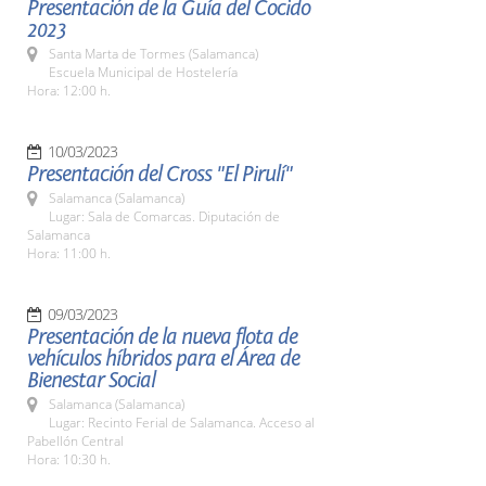
Presentación de la Guía del Cocido
2023
Santa Marta de Tormes (Salamanca)
Escuela Municipal de Hostelería
Hora: 12:00 h.
10/03/2023
Presentación del Cross "El Pirulí"
Salamanca (Salamanca)
Lugar: Sala de Comarcas. Diputación de
Salamanca
Hora: 11:00 h.
09/03/2023
Presentación de la nueva flota de
vehículos híbridos para el Área de
Bienestar Social
Salamanca (Salamanca)
Lugar: Recinto Ferial de Salamanca. Acceso al
Pabellón Central
Hora: 10:30 h.