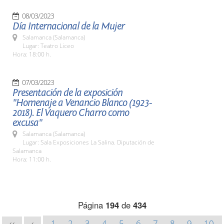
08/03/2023
Día Internacional de la Mujer
Salamanca (Salamanca)
Lugar: Teatro Liceo
Hora: 18:00 h.
07/03/2023
Presentación de la exposición
"Homenaje a Venancio Blanco (1923-
2018). El Vaquero Charro como
excusa"
Salamanca (Salamanca)
Lugar: Sala Exposiciones La Salina. Diputación de
Salamanca
Hora: 11:00 h.
Página
194
de
434
1
2
3
4
5
6
7
8
9
10