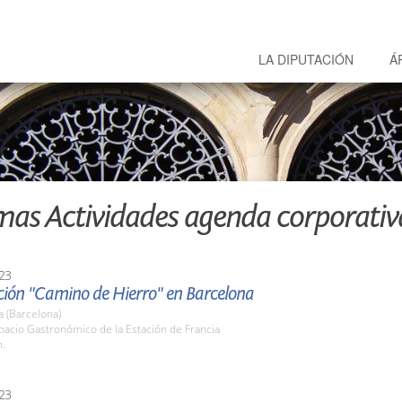
LA DIPUTACIÓN
Á
mas Actividades agenda corporativ
23
ción "Camino de Hierro" en Barcelona
 (Barcelona)
pacio Gastronómico de la Estación de Francia
h.
23