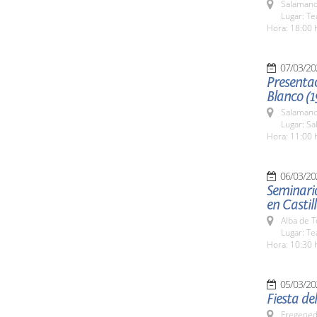
Salamanc
Lugar: Te
Hora: 18:00 
07/03/20
Presenta
Blanco (
Salamanc
Lugar: Sa
Hora: 11:00 
06/03/20
Seminari
en Castil
Alba de 
Lugar: Tea
Hora: 10:30 
05/03/20
Fiesta de
Fregeneda