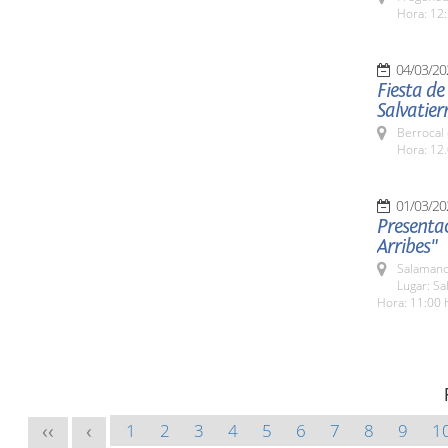
Hora: 12:
04/03/20
Fiesta de
Salvatier
Berrocal 
Hora: 12.
01/03/20
Presentac
Arribes"
Salamanc
Lugar: S
Hora: 11:00 
1
2
3
4
5
6
7
8
9
1
<<
<