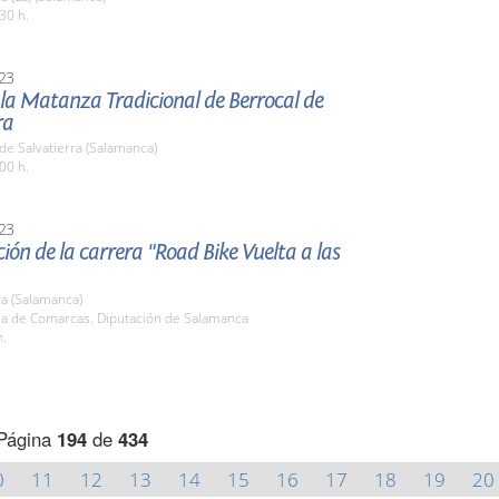
30 h.
23
 la Matanza Tradicional de Berrocal de
ra
de Salvatierra (Salamanca)
00 h.
23
ión de la carrera "Road Bike Vuelta a las
a (Salamanca)
ala de Comarcas. Diputación de Salamanca
h.
Página
194
de
434
0
11
12
13
14
15
16
17
18
19
20