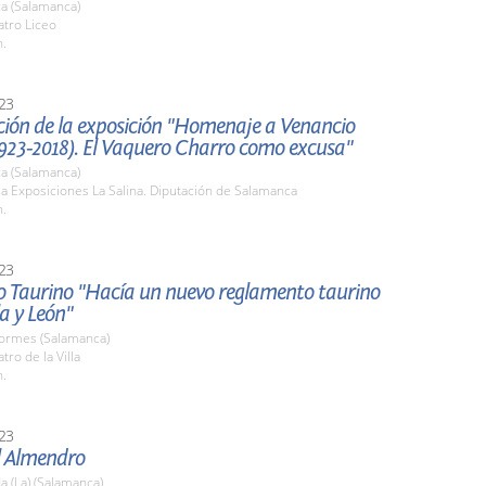
a (Salamanca)
atro Liceo
h.
23
ción de la exposición "Homenaje a Venancio
1923-2018). El Vaquero Charro como excusa"
a (Salamanca)
la Exposiciones La Salina. Diputación de Salamanca
h.
23
o Taurino "Hacía un nuevo reglamento taurino
la y León"
Tormes (Salamanca)
tro de la Villa
h.
23
l Almendro
 (La) (Salamanca)