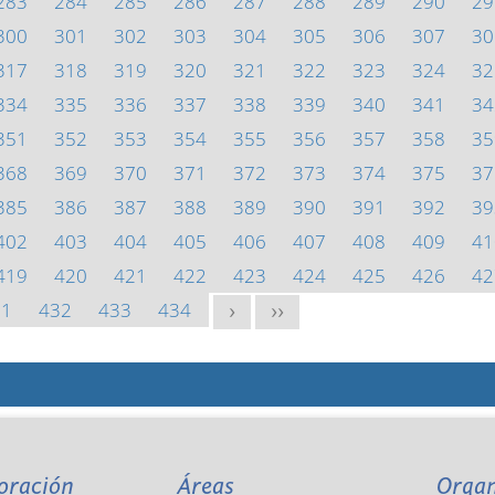
283
284
285
286
287
288
289
290
29
300
301
302
303
304
305
306
307
30
317
318
319
320
321
322
323
324
32
334
335
336
337
338
339
340
341
34
351
352
353
354
355
356
357
358
35
368
369
370
371
372
373
374
375
37
385
386
387
388
389
390
391
392
39
402
403
404
405
406
407
408
409
41
419
420
421
422
423
424
425
426
42
31
432
433
434
>
>>
oración
Áreas
Orga