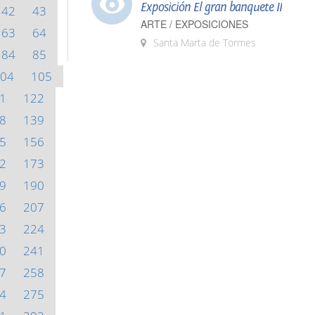
Exposición El gran banquete II
42
43
ARTE / EXPOSICIONES
63
64
Santa Marta de Tormes
84
85
04
105
1
122
8
139
5
156
2
173
9
190
6
207
3
224
0
241
7
258
4
275