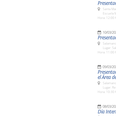
Presentac
Santa Ma
Escuela M
Hora: 12:00 
10/03/20
Presentac
Salamanc
Lugar: S
Hora: 11:00 
09/03/20
Presentac
el Área d
Salamanc
Lugar: Re
Hora: 10:30 
08/03/20
Día Inter