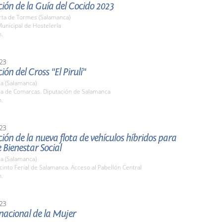
ión de la Guía del Cocido 2023
rta de Tormes (Salamanca)
unicipal de Hostelería
h.
23
ión del Cross "El Pirulí"
a (Salamanca)
ala de Comarcas. Diputación de Salamanca
h.
23
ión de la nueva flota de vehículos híbridos para
e Bienestar Social
a (Salamanca)
cinto Ferial de Salamanca. Acceso al Pabellón Central
h.
23
nacional de la Mujer