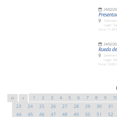
24/02/20
Presentac
Salamanc
Lugar: S
Hora: 11:30 
24/02/20
Rueda de 
Salamanc
Lugar: Sa
Hora: 10:00 
1
2
3
4
5
6
7
8
9
1
<<
<
23
24
25
26
27
28
29
30
31
44
45
46
47
48
49
50
51
52