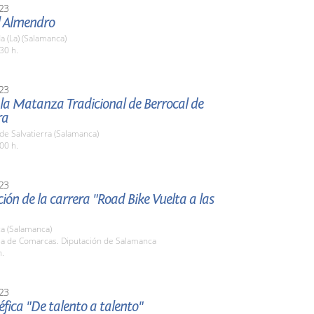
23
l Almendro
 (La) (Salamanca)
30 h.
23
 la Matanza Tradicional de Berrocal de
ra
de Salvatierra (Salamanca)
00 h.
23
ión de la carrera "Road Bike Vuelta a las
a (Salamanca)
ala de Comarcas. Diputación de Salamanca
h.
23
fica "De talento a talento"