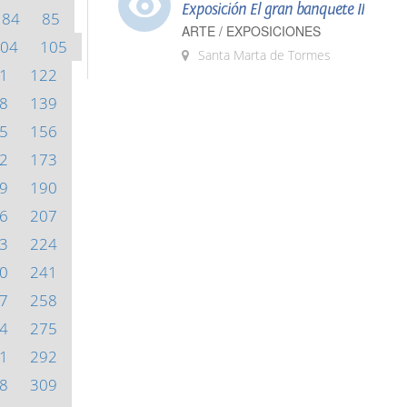
Exposición El gran banquete II
84
85
ARTE / EXPOSICIONES
04
105
Santa Marta de Tormes
1
122
8
139
5
156
2
173
9
190
6
207
3
224
0
241
7
258
4
275
1
292
8
309