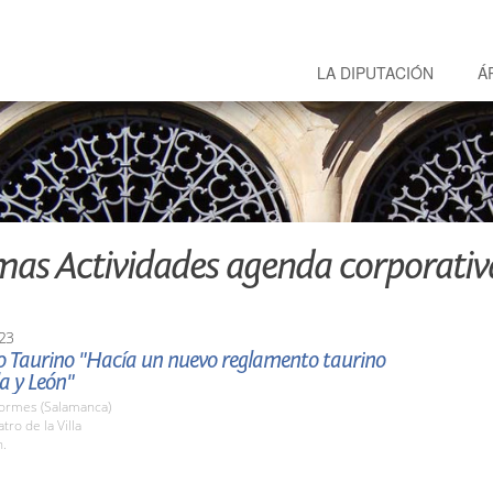
LA DIPUTACIÓN
Á
mas Actividades agenda corporativ
23
o Taurino "Hacía un nuevo reglamento taurino
la y León"
Tormes (Salamanca)
tro de la Villa
h.