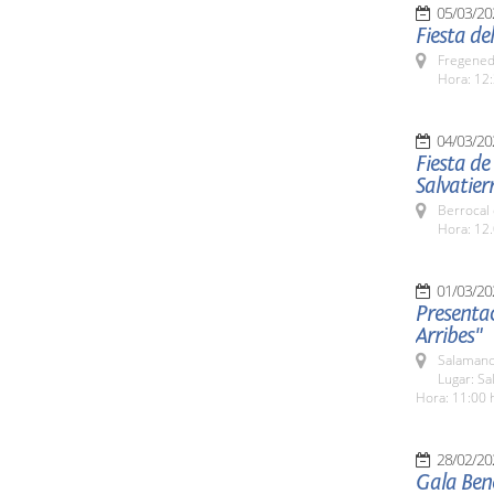
05/03/20
Fiesta de
Fregeneda
Hora: 12:
04/03/20
Fiesta de
Salvatier
Berrocal 
Hora: 12.
01/03/20
Presentac
Arribes"
Salamanc
Lugar: S
Hora: 11:00 
28/02/20
Gala Bené