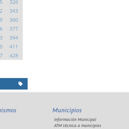
5
326
2
343
9
360
6
377
3
394
0
411
7
428
nismos
Municipios
Información Municipal
A
ATM técnica a municipios