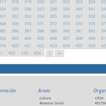
317
318
319
320
321
322
323
324
32
334
335
336
337
338
339
340
341
34
351
352
353
354
355
356
357
358
35
368
369
370
371
372
373
374
375
37
385
386
387
388
389
390
391
392
39
402
403
404
405
406
407
408
409
41
419
420
421
422
423
424
425
426
42
31
432
433
434
>
>>
oración
Áreas
Orga
Cultura
CIPSA
Bienestar Social
REGTS