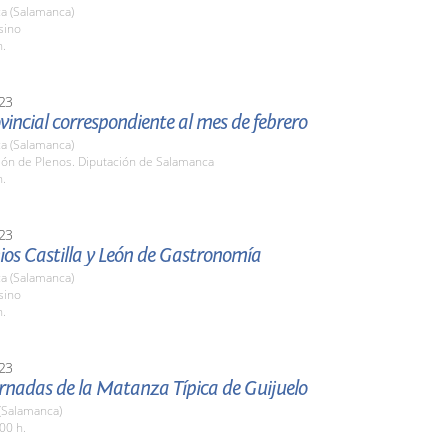
a (Salamanca)
sino
h.
23
vincial correspondiente al mes de febrero
a (Salamanca)
lón de Plenos. Diputación de Salamanca
h.
23
ios Castilla y León de Gastronomía
a (Salamanca)
sino
h.
23
rnadas de la Matanza Típica de Guijuelo
(Salamanca)
00 h.