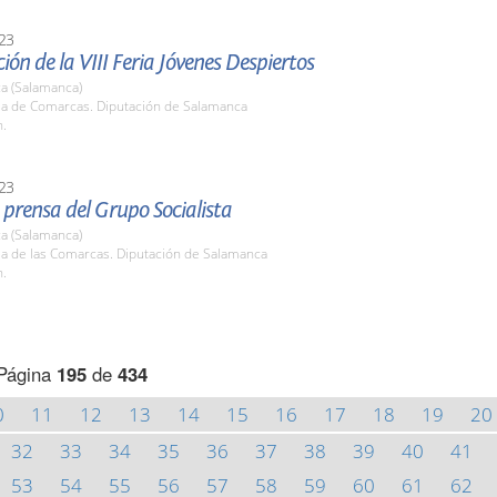
23
ión de la VIII Feria Jóvenes Despiertos
a (Salamanca)
ala de Comarcas. Diputación de Salamanca
h.
23
prensa del Grupo Socialista
a (Salamanca)
la de las Comarcas. Diputación de Salamanca
h.
Página
195
de
434
0
11
12
13
14
15
16
17
18
19
20
32
33
34
35
36
37
38
39
40
41
53
54
55
56
57
58
59
60
61
62