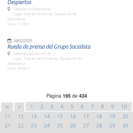
Despiertos
Salamanca (Salamanca)
Lugar: Sala de Comarcas. Diputación de
Salamanca
Hora: 11:30 h.
24/02/2023
Rueda de prensa del Grupo Socialista
Salamanca (Salamanca)
Lugar: Sala de las Comarcas. Diputación de
Salamanca
Hora: 10:00 h.
Página
195
de
434
1
2
3
4
5
6
7
8
9
10
<<
<
11
12
13
14
15
16
17
18
19
20
21
22
23
24
25
26
27
28
29
30