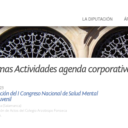
LA DIPUTACIÓN
Á
mas Actividades agenda corporativ
23
ción del I Congreso Nacional de Salud Mental
uvenil
a (Salamanca)
lón de Actos del Colegio Arzobispo Fonseca
h.