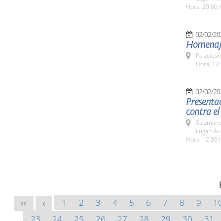
Hora: 20:00 
02/02/20
Homenaje
Palaciosr
Hora: 12:
02/02/20
Presentac
contra el
Salamanc
Lugar: A
Hora: 12:00 
1
2
3
4
5
6
7
8
9
1
<<
<
23
24
25
26
27
28
29
30
31