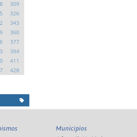
8
309
5
326
2
343
9
360
6
377
3
394
0
411
7
428
nismos
Municipios