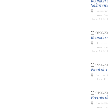
Reunión s
Salaman
Salamanc
Lugar: S
Hora: 11:00 
06/02/20
Reunión 
Ourense 
Lugar: Ce
Hora: 12:00 
05/02/20
Final de 
Campo De
Hora: 11:
04/02/20
Premio de
Ciudad R
Lugar: T