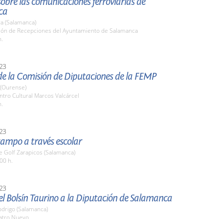
obre las comunicaciones ferroviarias de
ca
a (Salamanca)
alón de Recepciones del Ayuntamiento de Salamanca
h.
23
de la Comisión de Diputaciones de la FEMP
(Ourense)
ntro Cultural Marcos Valcárcel
h.
23
campo a través escolar
 Golf Zarapicos (Salamanca)
00 h.
23
l Bolsín Taurino a la Diputación de Salamanca
odrigo (Salamanca)
eatro Nuevo