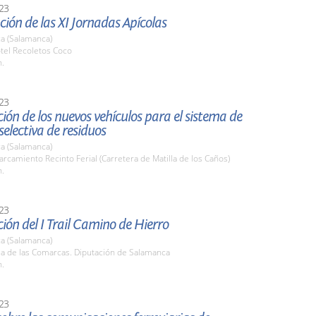
23
ión de las XI Jornadas Apícolas
a (Salamanca)
tel Recoletos Coco
h.
23
ión de los nuevos vehículos para el sistema de
selectiva de residuos
a (Salamanca)
arcamiento Recinto Ferial (Carretera de Matilla de los Caños)
h.
23
ión del I Trail Camino de Hierro
a (Salamanca)
la de las Comarcas. Diputación de Salamanca
h.
23