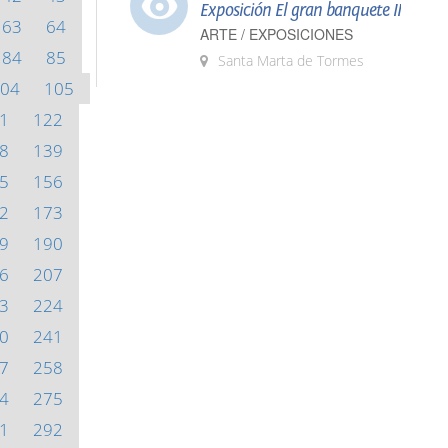
Exposición El gran banquete II
63
64
ARTE / EXPOSICIONES
84
85
Santa Marta de Tormes
04
105
1
122
8
139
5
156
2
173
9
190
6
207
3
224
0
241
7
258
4
275
1
292