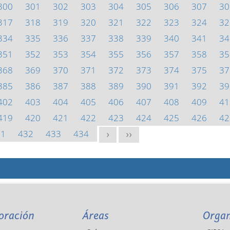
300
301
302
303
304
305
306
307
30
317
318
319
320
321
322
323
324
32
334
335
336
337
338
339
340
341
34
351
352
353
354
355
356
357
358
35
368
369
370
371
372
373
374
375
37
385
386
387
388
389
390
391
392
39
402
403
404
405
406
407
408
409
41
419
420
421
422
423
424
425
426
42
31
432
433
434
>
>>
oración
Áreas
Orga