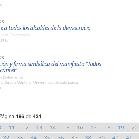
h.
23
 a todos los alcaldes de la democracia
ubios (Salamanca)
30 h.
23
ión y firma simbólica del manifiesto "Todos
 cáncer"
a (Salamanca)
ula Dorado Montero. Universidad de Salamanca.
h.
Página
196
de
434
0
11
12
13
14
15
16
17
18
19
20
32
33
34
35
36
37
38
39
40
41