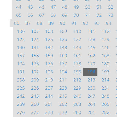
44
45
46
47
48
49
50
51
52
65
66
67
68
69
70
71
72
73
86
87
88
89
90
91
92
93
94
106
107
108
109
110
111
112
123
124
125
126
127
128
129
140
141
142
143
144
145
146
157
158
159
160
161
162
163
174
175
176
177
178
179
180
191
192
193
194
195
196
197
208
209
210
211
212
213
214
225
226
227
228
229
230
231
242
243
244
245
246
247
248
259
260
261
262
263
264
265
276
277
278
279
280
281
282