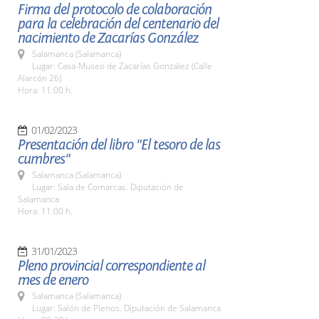
Firma del protocolo de colaboración
para la celebración del centenario del
nacimiento de Zacarías González
Salamanca (Salamanca)
Lugar: Casa-Museo de Zacarías González (Calle
Alarcón 26)
Hora: 11:00 h.
01/02/2023
Presentación del libro "El tesoro de las
cumbres"
Salamanca (Salamanca)
Lugar: Sala de Comarcas. Diputación de
Salamanca
Hora: 11:00 h.
31/01/2023
Pleno provincial correspondiente al
mes de enero
Salamanca (Salamanca)
Lugar: Salón de Plenos. Diputación de Salamanca