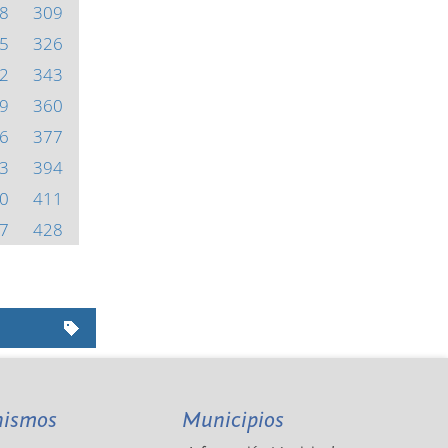
8
309
5
326
2
343
9
360
6
377
3
394
0
411
7
428
nismos
Municipios