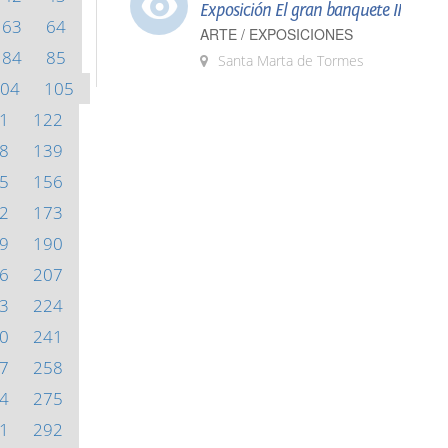
Exposición El gran banquete II
63
64
ARTE / EXPOSICIONES
84
85
Santa Marta de Tormes
04
105
1
122
8
139
5
156
2
173
9
190
6
207
3
224
0
241
7
258
4
275
1
292