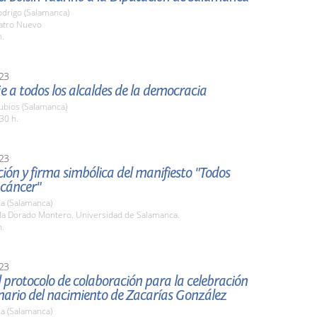
odrigo (Salamanca)
eatro Nuevo
h.
23
 a todos los alcaldes de la democracia
ubios (Salamanca)
30 h.
23
ión y firma simbólica del manifiesto "Todos
 cáncer"
a (Salamanca)
ula Dorado Montero. Universidad de Salamanca.
h.
23
 protocolo de colaboración para la celebración
nario del nacimiento de Zacarías González
a (Salamanca)