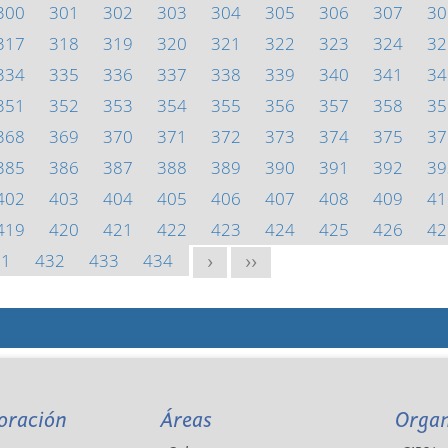
300
301
302
303
304
305
306
307
30
317
318
319
320
321
322
323
324
32
334
335
336
337
338
339
340
341
34
351
352
353
354
355
356
357
358
35
368
369
370
371
372
373
374
375
37
385
386
387
388
389
390
391
392
39
402
403
404
405
406
407
408
409
41
419
420
421
422
423
424
425
426
42
31
432
433
434
>
>>
oración
Áreas
Orga