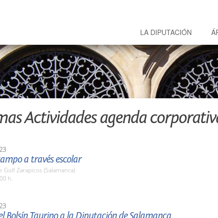
LA DIPUTACIÓN
Á
mas Actividades agenda corporativ
23
campo a través escolar
 Golf Zarapicos (Salamanca)
00 h.
23
l Bolsín Taurino a la Diputación de Salamanca