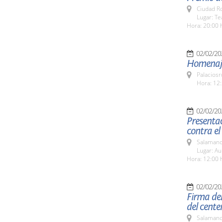
Ciudad R
Lugar: T
Hora: 20:00 
02/02/20
Homenaje
Palaciosr
Hora: 12:
02/02/20
Presentac
contra el
Salamanc
Lugar: A
Hora: 12:00 
02/02/20
Firma del
del cente
Salamanc