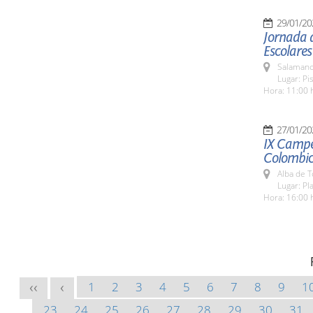
29/01/20
Jornada d
Escolares
Salamanc
Lugar: Pi
Hora: 11:00 
27/01/20
IX Campe
Colombic
Alba de 
Lugar: Pla
Hora: 16:00 
1
2
3
4
5
6
7
8
9
1
<<
<
23
24
25
26
27
28
29
30
31