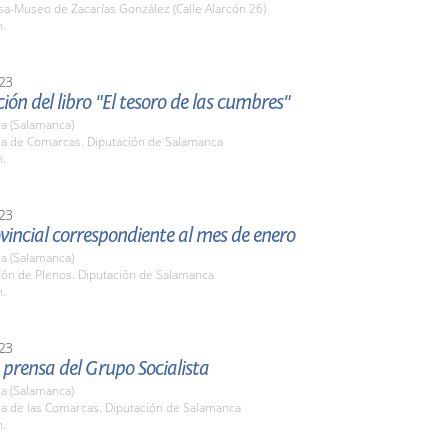
sa-Museo de Zacarías González (Calle Alarcón 26)
h.
23
ión del libro "El tesoro de las cumbres"
a (Salamanca)
ala de Comarcas. Diputación de Salamanca
h.
23
vincial correspondiente al mes de enero
a (Salamanca)
lón de Plenos. Diputación de Salamanca
h.
23
prensa del Grupo Socialista
a (Salamanca)
la de las Comarcas. Diputación de Salamanca
h.