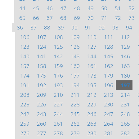
44
45
46
47
48
49
50
51
52
65
66
67
68
69
70
71
72
73
86
87
88
89
90
91
92
93
94
106
107
108
109
110
111
112
123
124
125
126
127
128
129
140
141
142
143
144
145
146
157
158
159
160
161
162
163
174
175
176
177
178
179
180
191
192
193
194
195
196
197
208
209
210
211
212
213
214
225
226
227
228
229
230
231
242
243
244
245
246
247
248
259
260
261
262
263
264
265
276
277
278
279
280
281
282