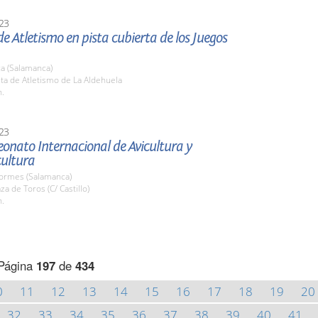
23
e Atletismo en pista cubierta de los Juegos
a (Salamanca)
sta de Atletismo de La Aldehuela
h.
23
onato Internacional de Avicultura y
ultura
Tormes (Salamanca)
za de Toros (C/ Castillo)
h.
Página
197
de
434
0
11
12
13
14
15
16
17
18
19
20
32
33
34
35
36
37
38
39
40
41