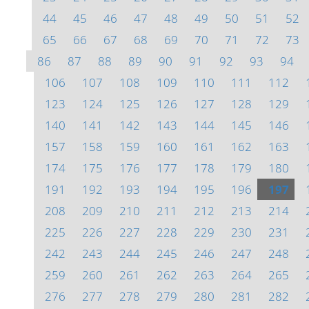
44
45
46
47
48
49
50
51
52
65
66
67
68
69
70
71
72
73
86
87
88
89
90
91
92
93
94
106
107
108
109
110
111
112
123
124
125
126
127
128
129
140
141
142
143
144
145
146
157
158
159
160
161
162
163
174
175
176
177
178
179
180
191
192
193
194
195
196
197
208
209
210
211
212
213
214
225
226
227
228
229
230
231
242
243
244
245
246
247
248
259
260
261
262
263
264
265
276
277
278
279
280
281
282