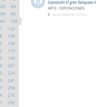
Exposición El gran banquete II
63
64
ARTE / EXPOSICIONES
84
85
Santa Marta de Tormes
04
105
1
122
8
139
5
156
2
173
9
190
6
207
3
224
0
241
7
258
4
275
1
292