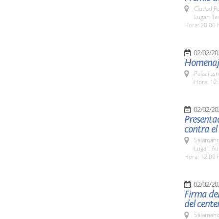
Ciudad R
Lugar: T
Hora: 20:00 
02/02/20
Homenaje
Palaciosr
Hora: 12:
02/02/20
Presentac
contra el
Salamanc
Lugar: A
Hora: 12:00 
02/02/20
Firma del
del cente
Salamanc