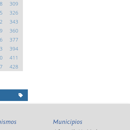
8
309
5
326
2
343
9
360
6
377
3
394
0
411
7
428
nismos
Municipios