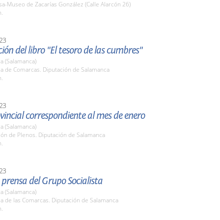
sa-Museo de Zacarías González (Calle Alarcón 26)
h.
23
ión del libro "El tesoro de las cumbres"
a (Salamanca)
ala de Comarcas. Diputación de Salamanca
h.
23
vincial correspondiente al mes de enero
a (Salamanca)
lón de Plenos. Diputación de Salamanca
h.
23
prensa del Grupo Socialista
a (Salamanca)
la de las Comarcas. Diputación de Salamanca
h.