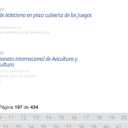
23
e Atletismo en pista cubierta de los Juegos
a (Salamanca)
sta de Atletismo de La Aldehuela
h.
23
onato Internacional de Avicultura y
ultura
Tormes (Salamanca)
za de Toros (C/ Castillo)
h.
Página
197
de
434
0
11
12
13
14
15
16
17
18
19
20
32
33
34
35
36
37
38
39
40
41