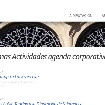
LA DIPUTACIÓN
Á
mas Actividades agenda corporativ
23
campo a través escolar
 Golf Zarapicos (Salamanca)
00 h.
23
l Bolsín Taurino a la Diputación de Salamanca