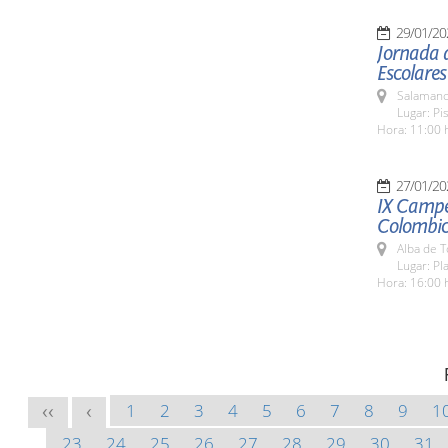
29/01/20
Jornada d
Escolares
Salamanc
Lugar: Pi
Hora: 11:00 
27/01/20
IX Campe
Colombic
Alba de 
Lugar: Pla
Hora: 16:00 
1
2
3
4
5
6
7
8
9
1
<<
<
23
24
25
26
27
28
29
30
31