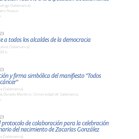
odrigo (Salamanca)
eatro Nuevo
h.
23
 a todos los alcaldes de la democracia
ubios (Salamanca)
30 h.
23
ión y firma simbólica del manifiesto "Todos
 cáncer"
a (Salamanca)
ula Dorado Montero. Universidad de Salamanca.
h.
23
 protocolo de colaboración para la celebración
nario del nacimiento de Zacarías González
a (Salamanca)