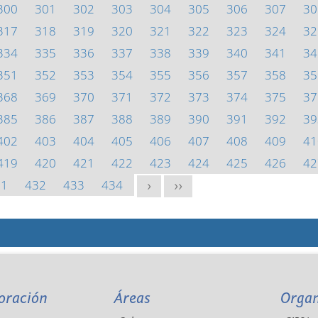
300
301
302
303
304
305
306
307
30
317
318
319
320
321
322
323
324
32
334
335
336
337
338
339
340
341
34
351
352
353
354
355
356
357
358
35
368
369
370
371
372
373
374
375
37
385
386
387
388
389
390
391
392
39
402
403
404
405
406
407
408
409
41
419
420
421
422
423
424
425
426
42
31
432
433
434
>
>>
oración
Áreas
Orga