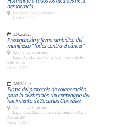
Homenaje a todos los alcaldes de la
democracia
Palaciosrubios (Salamanca)
Hora: 12:30 h.
02/02/2023
Presentación y firma simbólica del
manifiesto "Todos contra el cáncer"
Salamanca (Salamanca)
Lugar: Aula Dorado Montero. Universidad de
Salamanca.
Hora: 12:00 h.
02/02/2023
Firma del protocolo de colaboración
para la celebración del centenario del
nacimiento de Zacarías González
Salamanca (Salamanca)
Lugar: Casa-Museo de Zacarías González (Calle
Alarcón 26)
Hora: 11:00 h.