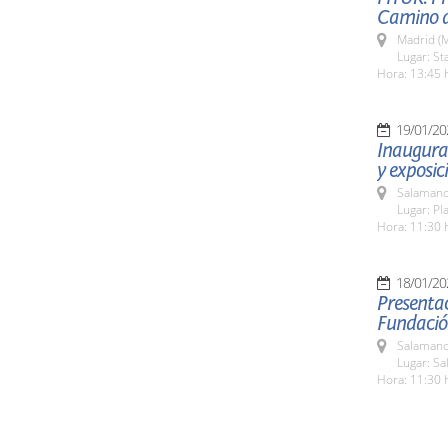
Camino d
Madrid (M
Lugar: St
Hora: 13:45 
19/01/20
Inaugurac
y exposic
Salamanc
Lugar: Pl
Hora: 11:30 
18/01/20
Presentac
Fundació
Salamanc
Lugar: Sa
Hora: 11:30 