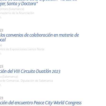
jer, Santa y Doctora"
Tormes (Salamanca)
nasterio de la Anunciación
h.
23
los convenios de colaboración en materia de
cal
a)
entro de Exposiciones Lienzo Norte
h.
23
ión del VIII Circuito Duatlón 2023
a (Salamanca)
ala de Comarcas. Diputación de Salamanca
h.
23
ción del encuentro Peace City World Congress