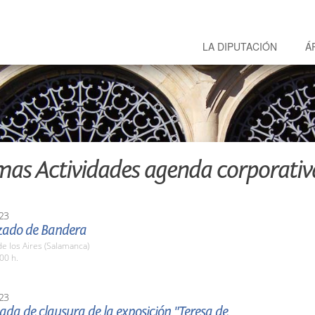
LA DIPUTACIÓN
Á
mas Actividades agenda corporativ
23
Izado de Bandera
 de los Aires (Salamanca)
00 h.
23
iada de clausura de la exposición "Teresa de