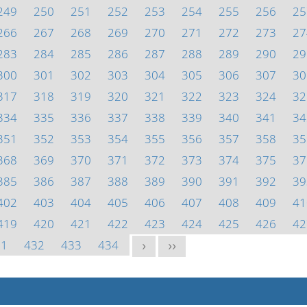
249
250
251
252
253
254
255
256
25
266
267
268
269
270
271
272
273
27
283
284
285
286
287
288
289
290
29
300
301
302
303
304
305
306
307
30
317
318
319
320
321
322
323
324
32
334
335
336
337
338
339
340
341
34
351
352
353
354
355
356
357
358
35
368
369
370
371
372
373
374
375
37
385
386
387
388
389
390
391
392
39
402
403
404
405
406
407
408
409
41
419
420
421
422
423
424
425
426
42
31
432
433
434
>
>>