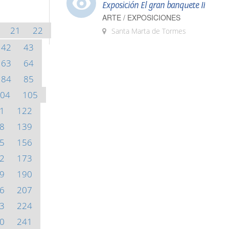
Exposición El gran banquete II
ARTE / EXPOSICIONES
21
22
Santa Marta de Tormes
42
43
63
64
84
85
04
105
1
122
8
139
5
156
2
173
9
190
6
207
3
224
0
241