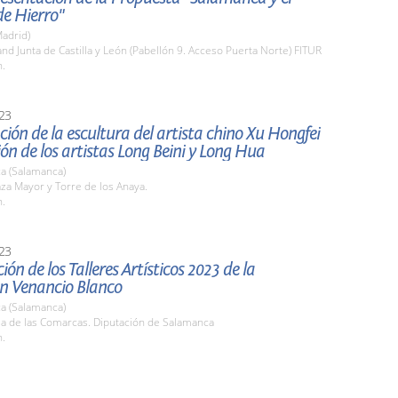
e Hierro"
adrid)
and Junta de Castilla y León (Pabellón 9. Acceso Puerta Norte) FITUR
h.
23
ión de la escultura del artista chino Xu Hongfei
ión de los artistas Long Beini y Long Hua
a (Salamanca)
aza Mayor y Torre de los Anaya.
h.
23
ión de los Talleres Artísticos 2023 de la
n Venancio Blanco
a (Salamanca)
la de las Comarcas. Diputación de Salamanca
h.