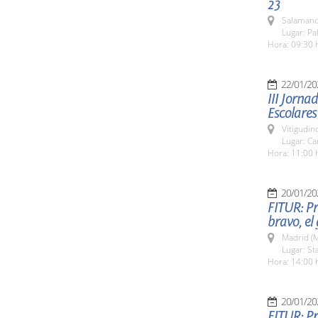
23
Salamanc
Lugar: Pa
Hora: 09:30 
22/01/20
III Jorna
Escolares
Vitigudin
Lugar: Ca
Hora: 11:00 
20/01/20
FITUR: Pr
bravo, el
Madrid (M
Lugar: St
Hora: 14:00 
20/01/20
FITUR: Pr