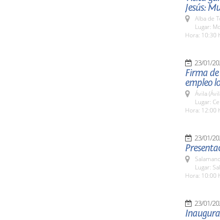
Jesús: Mu
Alba de 
Lugar: Mo
Hora: 10:30 
23/01/20
Firma de 
empleo lo
Ávila (Ávil
Lugar: C
Hora: 12:00 
23/01/20
Presentac
Salamanc
Lugar: S
Hora: 10:00 
23/01/20
Inaugura