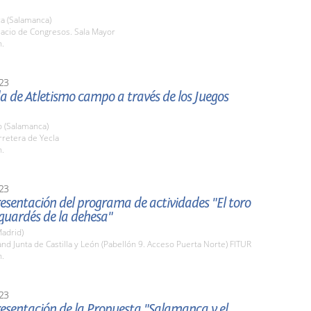
a (Salamanca)
lacio de Congresos. Sala Mayor
h.
23
da de Atletismo campo a través de los Juegos
o (Salamanca)
rretera de Yecla
h.
23
esentación del programa de actividades "El toro
 guardés de la dehesa"
adrid)
and Junta de Castilla y León (Pabellón 9. Acceso Puerta Norte) FITUR
h.
23
esentación de la Propuesta "Salamanca y el