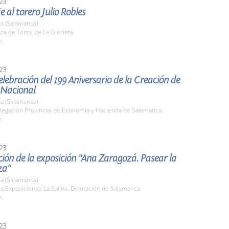
23
al torero Julio Robles
a (Salamanca)
aza de Toros de La Glorieta
h.
23
elebración del 199 Aniversario de la Creación de
a Nacional
a (Salamanca)
elegación Provincial de Economía y Hacienda de Salamanca.
h.
23
ión de la exposición "Ana Zaragozá. Pasear la
za"
a (Salamanca)
la Exposiciones La Salina. Diputación de Salamanca
h.
23