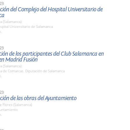
23
ión del Complejo del Hospital Universitario de
ca
a (Salamanca)
spital Universitario de Salamanca
h.
23
ión de los participantes del Club Salamanca en
en Madrid Fusión
a (Salamanca)
ala de Comarcas. Diputación de Salamanca
h.
23
ción de las obras del Ayuntamiento
de Flores (Salamanca)
yuntamiento
h.