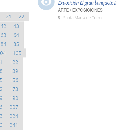
Exposición El gran banquete II
ARTE / EXPOSICIONES
21
22
Santa Marta de Tormes
42
43
63
64
84
85
04
105
1
122
8
139
5
156
2
173
9
190
6
207
3
224
0
241