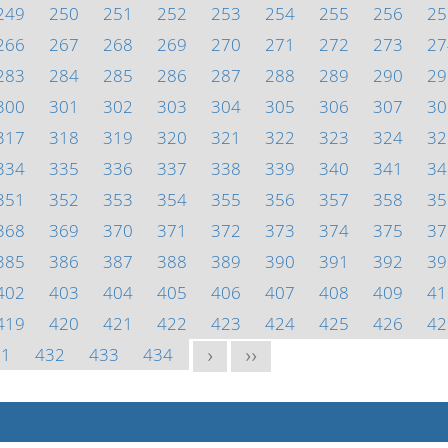
249
250
251
252
253
254
255
256
25
266
267
268
269
270
271
272
273
27
283
284
285
286
287
288
289
290
29
300
301
302
303
304
305
306
307
30
317
318
319
320
321
322
323
324
32
334
335
336
337
338
339
340
341
34
351
352
353
354
355
356
357
358
35
368
369
370
371
372
373
374
375
37
385
386
387
388
389
390
391
392
39
402
403
404
405
406
407
408
409
41
419
420
421
422
423
424
425
426
42
31
432
433
434
>
>>