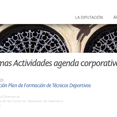
LA DIPUTACIÓN
Á
mas Actividades agenda corporativ
23
ión Plan de Formación de Técnicos Deportivos
a (Salamanca)
la de las Comarcas. Diputación de Salamanca
h.