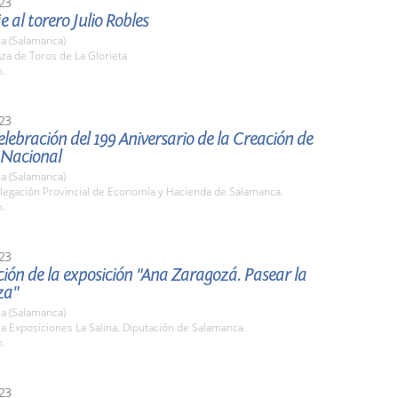
23
al torero Julio Robles
a (Salamanca)
aza de Toros de La Glorieta
h.
23
elebración del 199 Aniversario de la Creación de
a Nacional
a (Salamanca)
elegación Provincial de Economía y Hacienda de Salamanca.
h.
23
ión de la exposición "Ana Zaragozá. Pasear la
za"
a (Salamanca)
la Exposiciones La Salina. Diputación de Salamanca
h.
23