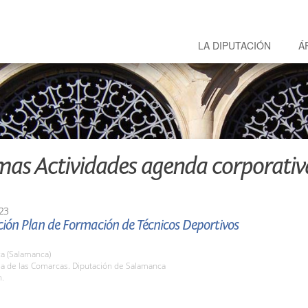
LA DIPUTACIÓN
Á
mas Actividades agenda corporativ
23
ión Plan de Formación de Técnicos Deportivos
a (Salamanca)
la de las Comarcas. Diputación de Salamanca
h.