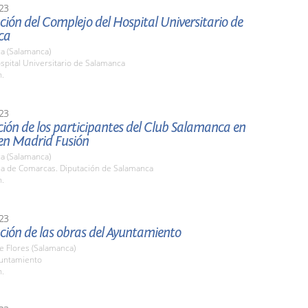
23
ión del Complejo del Hospital Universitario de
ca
a (Salamanca)
spital Universitario de Salamanca
h.
23
ión de los participantes del Club Salamanca en
en Madrid Fusión
a (Salamanca)
ala de Comarcas. Diputación de Salamanca
h.
23
ción de las obras del Ayuntamiento
de Flores (Salamanca)
yuntamiento
h.