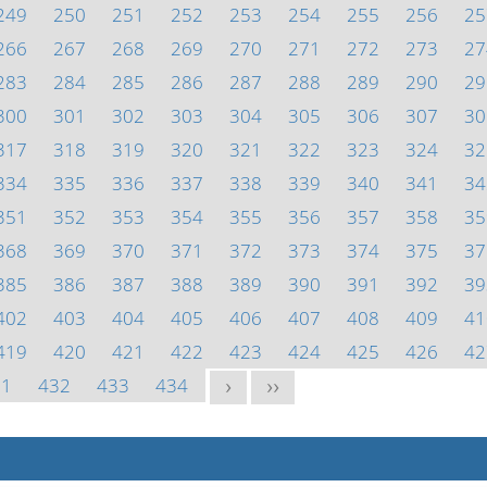
249
250
251
252
253
254
255
256
25
266
267
268
269
270
271
272
273
27
283
284
285
286
287
288
289
290
29
300
301
302
303
304
305
306
307
30
317
318
319
320
321
322
323
324
32
334
335
336
337
338
339
340
341
34
351
352
353
354
355
356
357
358
35
368
369
370
371
372
373
374
375
37
385
386
387
388
389
390
391
392
39
402
403
404
405
406
407
408
409
41
419
420
421
422
423
424
425
426
42
31
432
433
434
>
>>