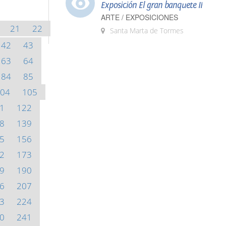
Exposición El gran banquete II
ARTE / EXPOSICIONES
21
22
Santa Marta de Tormes
42
43
63
64
84
85
04
105
1
122
8
139
5
156
2
173
9
190
6
207
3
224
0
241