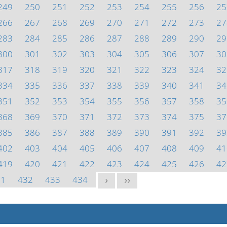
249
250
251
252
253
254
255
256
25
266
267
268
269
270
271
272
273
27
283
284
285
286
287
288
289
290
29
300
301
302
303
304
305
306
307
30
317
318
319
320
321
322
323
324
32
334
335
336
337
338
339
340
341
34
351
352
353
354
355
356
357
358
35
368
369
370
371
372
373
374
375
37
385
386
387
388
389
390
391
392
39
402
403
404
405
406
407
408
409
41
419
420
421
422
423
424
425
426
42
31
432
433
434
>
>>