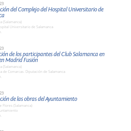
23
ión del Complejo del Hospital Universitario de
ca
a (Salamanca)
spital Universitario de Salamanca
h.
23
ión de los participantes del Club Salamanca en
en Madrid Fusión
a (Salamanca)
ala de Comarcas. Diputación de Salamanca
h.
23
ción de las obras del Ayuntamiento
de Flores (Salamanca)
yuntamiento
h.