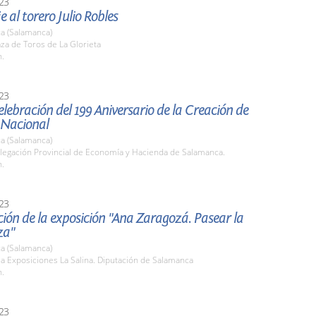
23
al torero Julio Robles
a (Salamanca)
aza de Toros de La Glorieta
h.
23
elebración del 199 Aniversario de la Creación de
a Nacional
a (Salamanca)
elegación Provincial de Economía y Hacienda de Salamanca.
h.
23
ión de la exposición "Ana Zaragozá. Pasear la
za"
a (Salamanca)
la Exposiciones La Salina. Diputación de Salamanca
h.
23