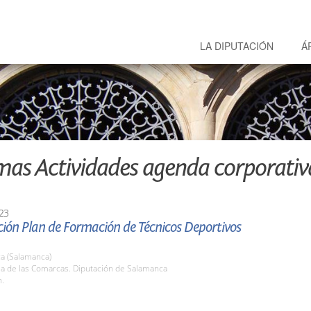
LA DIPUTACIÓN
Á
mas Actividades agenda corporativ
23
ión Plan de Formación de Técnicos Deportivos
a (Salamanca)
la de las Comarcas. Diputación de Salamanca
h.