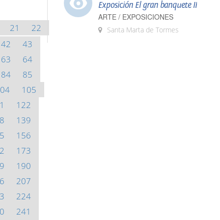
Exposición El gran banquete II
ARTE / EXPOSICIONES
21
22
Santa Marta de Tormes
42
43
63
64
84
85
04
105
1
122
8
139
5
156
2
173
9
190
6
207
3
224
0
241