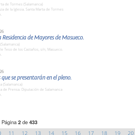
rta de Tormes (Salamanca)
aza de la Iglesia. Santa Marta de Tormes
h.
26
la Residencia de Mayores de Masueco.
(Salamanca)
lle Teso de los Castaños, s/n, Masueco.
h.
26
que se presentarán en el pleno.
a (Salamanca)
la de Prensa. Diputación de Salamanca
h.
Página
2
de
433
0
11
12
13
14
15
16
17
18
19
20