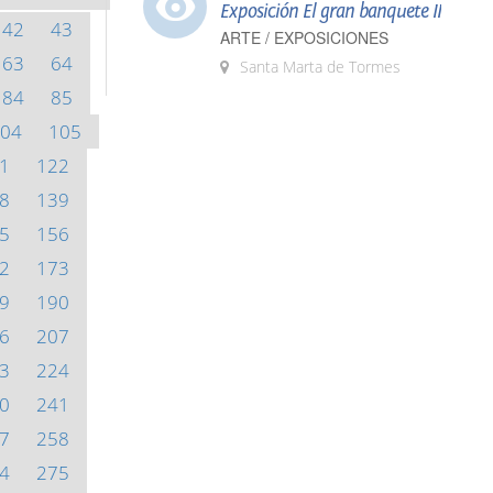
Exposición El gran banquete II
42
43
ARTE / EXPOSICIONES
63
64
Santa Marta de Tormes
84
85
04
105
1
122
8
139
5
156
2
173
9
190
6
207
3
224
0
241
7
258
4
275