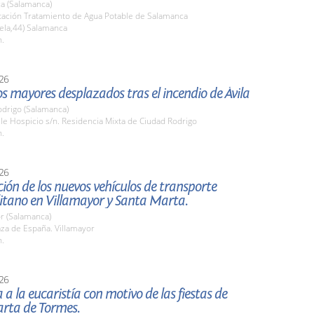
a (Salamanca)
stación Tratamiento de Agua Potable de Salamanca
ela,44) Salamanca
h.
26
los mayores desplazados tras el incendio de Ávila
odrigo (Salamanca)
lle Hospicio s/n. Residencia Mixta de Ciudad Rodrigo
h.
26
ión de los nuevos vehículos de transporte
itano en Villamayor y Santa Marta.
r (Salamanca)
aza de España. Villamayor
h.
26
a a la eucaristía con motivo de las fiestas de
rta de Tormes.