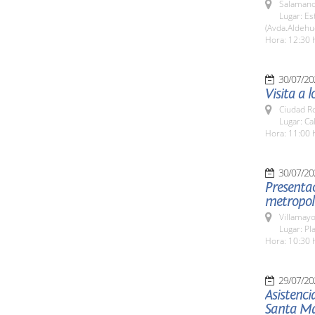
Salamanc
Lugar: E
(Avda.Aldehu
Hora: 12:30 
30/07/20
Visita a 
Ciudad R
Lugar: Ca
Hora: 11:00 
30/07/20
Presentac
metropol
Villamayo
Lugar: Pl
Hora: 10:30 
29/07/20
Asistenci
Santa Ma