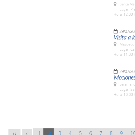
Santa Ma
Lugar: Pl
Hora: 12:00 
29/07/20
Visita a 
Masueco 
Lugar: Ca
Hora: 11:00 
29/07/20
Mociones 
Salamanc
Lugar: Sa
Hora: 10:00 
1
2
3
4
5
6
7
8
9
1
<<
<