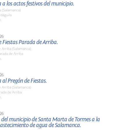
 a los actos festivos del municipio.
a (Salamanca)
rdáguila
h.
26
 Fiestas Parada de Arriba.
 Arriba (Salamanca)
rada de Arriba
h.
26
a al Pregón de Fiestas.
 Arriba (Salamanca)
rada de Arriba
h.
26
 del municipio de Santa Marta de Tormes a la
bastecimiento de agua de Salamanca.