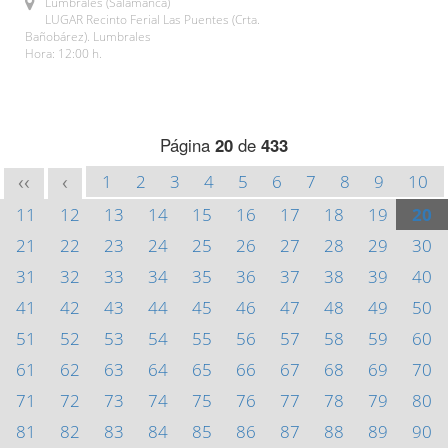
Lumbrales (Salamanca)
LUGAR Recinto Ferial Las Puentes (Crta.
Bañobárez). Lumbrales
Hora: 12:00 h.
Página
20
de
433
1
2
3
4
5
6
7
8
9
10
<<
<
11
12
13
14
15
16
17
18
19
20
21
22
23
24
25
26
27
28
29
30
31
32
33
34
35
36
37
38
39
40
41
42
43
44
45
46
47
48
49
50
51
52
53
54
55
56
57
58
59
60
61
62
63
64
65
66
67
68
69
70
71
72
73
74
75
76
77
78
79
80
81
82
83
84
85
86
87
88
89
90