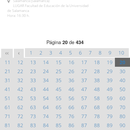
Salamanca (Salamanca)
LUGAR Facultad de Educación de la Universidad
de Salamanca
Hora: 16:30 h.
Página
20
de
434
1
2
3
4
5
6
7
8
9
10
<<
<
11
12
13
14
15
16
17
18
19
20
21
22
23
24
25
26
27
28
29
30
31
32
33
34
35
36
37
38
39
40
41
42
43
44
45
46
47
48
49
50
51
52
53
54
55
56
57
58
59
60
61
62
63
64
65
66
67
68
69
70
71
72
73
74
75
76
77
78
79
80
81
82
83
84
85
86
87
88
89
90