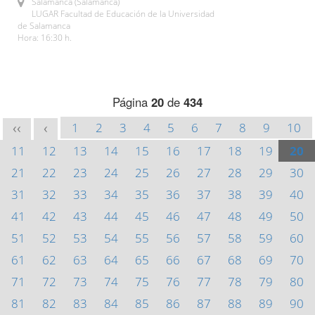
Salamanca (Salamanca)
LUGAR Facultad de Educación de la Universidad
de Salamanca
Hora: 16:30 h.
Página
20
de
434
1
2
3
4
5
6
7
8
9
10
<<
<
11
12
13
14
15
16
17
18
19
20
21
22
23
24
25
26
27
28
29
30
31
32
33
34
35
36
37
38
39
40
41
42
43
44
45
46
47
48
49
50
51
52
53
54
55
56
57
58
59
60
61
62
63
64
65
66
67
68
69
70
71
72
73
74
75
76
77
78
79
80
81
82
83
84
85
86
87
88
89
90