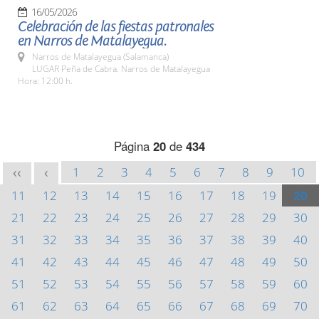
16/05/2026
Celebración de las fiestas patronales
en Narros de Matalayegua.
Narros de Matalayegua (Salamanca)
LUGAR Peña de Cabra. Narros de Matalayegua
Hora: 12:00 h.
Página
20
de
434
1
2
3
4
5
6
7
8
9
10
<<
<
11
12
13
14
15
16
17
18
19
20
21
22
23
24
25
26
27
28
29
30
31
32
33
34
35
36
37
38
39
40
41
42
43
44
45
46
47
48
49
50
51
52
53
54
55
56
57
58
59
60
61
62
63
64
65
66
67
68
69
70