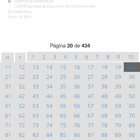
Salamanca (Salamanca)
LUGAR Facultad de Educación de la Universidad
de Salamanca
Hora: 16:30 h.
Página
20
de
434
1
2
3
4
5
6
7
8
9
10
<<
<
11
12
13
14
15
16
17
18
19
20
21
22
23
24
25
26
27
28
29
30
31
32
33
34
35
36
37
38
39
40
41
42
43
44
45
46
47
48
49
50
51
52
53
54
55
56
57
58
59
60
61
62
63
64
65
66
67
68
69
70
71
72
73
74
75
76
77
78
79
80
81
82
83
84
85
86
87
88
89
90