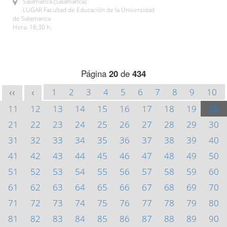
Salamanca (Salamanca)
LUGAR Facultad de Educación de la Universidad
de Salamanca
Hora: 16:30 h.
Página
20
de
434
1
2
3
4
5
6
7
8
9
10
<<
<
11
12
13
14
15
16
17
18
19
20
21
22
23
24
25
26
27
28
29
30
31
32
33
34
35
36
37
38
39
40
41
42
43
44
45
46
47
48
49
50
51
52
53
54
55
56
57
58
59
60
61
62
63
64
65
66
67
68
69
70
71
72
73
74
75
76
77
78
79
80
81
82
83
84
85
86
87
88
89
90