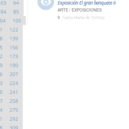
63
64
Exposición El gran banquete II
ARTE / EXPOSICIONES
84
85
Santa Marta de Tormes
04
105
1
122
8
139
5
156
2
173
9
190
6
207
3
224
0
241
7
258
4
275
1
292
8
309