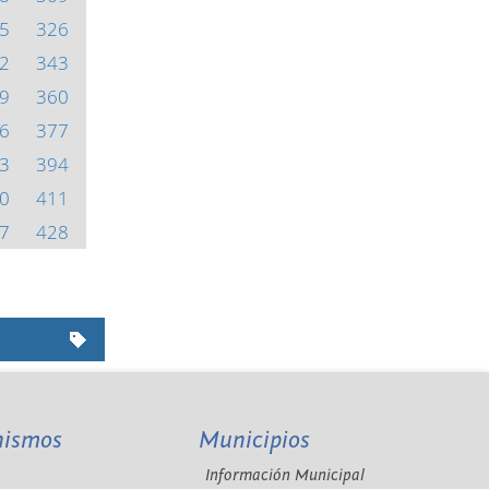
5
326
2
343
9
360
6
377
3
394
0
411
7
428
nismos
Municipios
Información Municipal