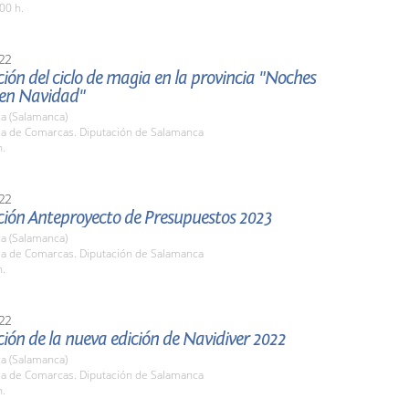
00 h.
22
ión del ciclo de magia en la provincia "Noches
en Navidad"
a (Salamanca)
ala de Comarcas. Diputación de Salamanca
h.
22
ción Anteproyecto de Presupuestos 2023
a (Salamanca)
ala de Comarcas. Diputación de Salamanca
h.
22
ión de la nueva edición de Navidiver 2022
a (Salamanca)
ala de Comarcas. Diputación de Salamanca
h.