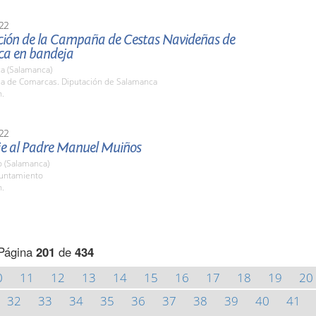
22
ción de la Campaña de Cestas Navideñas de
a en bandeja
a (Salamanca)
ala de Comarcas. Diputación de Salamanca
h.
22
 al Padre Manuel Muiños
o (Salamanca)
yuntamiento
h.
Página
201
de
434
0
11
12
13
14
15
16
17
18
19
20
32
33
34
35
36
37
38
39
40
41