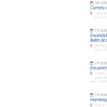
18/12/20
Carrera d
Castellan
Hora: 11:
17/12/20
Encendido
Belén de 
Beleña (
Hora: 18:
17/12/20
Encuentr
Tordillos
Lugar: A
Hora: 16:00 
17/12/20
Homenaje
Villar de