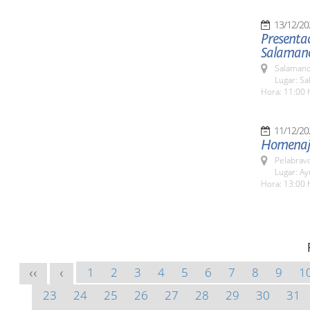
13/12/20
Presenta
Salamanc
Salamanc
Lugar: S
Hora: 11:00 
11/12/20
Homenaje
Pelabrav
Lugar: A
Hora: 13:00 
1
2
3
4
5
6
7
8
9
1
<<
<
23
24
25
26
27
28
29
30
31