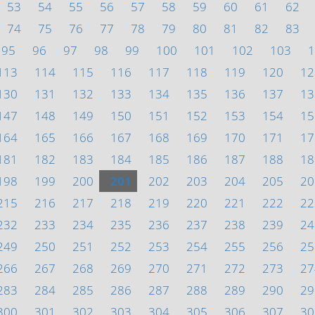
53
54
55
56
57
58
59
60
61
62
74
75
76
77
78
79
80
81
82
83
95
96
97
98
99
100
101
102
103
1
113
114
115
116
117
118
119
120
12
130
131
132
133
134
135
136
137
13
147
148
149
150
151
152
153
154
15
164
165
166
167
168
169
170
171
17
181
182
183
184
185
186
187
188
18
198
199
200
201
202
203
204
205
20
215
216
217
218
219
220
221
222
22
232
233
234
235
236
237
238
239
24
249
250
251
252
253
254
255
256
25
266
267
268
269
270
271
272
273
27
283
284
285
286
287
288
289
290
29
300
301
302
303
304
305
306
307
30