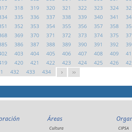
317
318
319
320
321
322
323
324
32
334
335
336
337
338
339
340
341
34
351
352
353
354
355
356
357
358
35
368
369
370
371
372
373
374
375
37
385
386
387
388
389
390
391
392
39
402
403
404
405
406
407
408
409
41
419
420
421
422
423
424
425
426
42
31
432
433
434
>
>>
oración
Áreas
Orga
Cultura
CIPSA