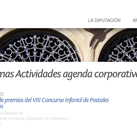
LA DIPUTACIÓN
Á
mas Actividades agenda corporativ
22
e premios del VIII Concurso Infantil de Postales
as
a (Salamanca)
ala de Comarcas. Diputación de Salamanca
h.