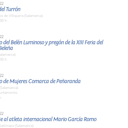
22
el Turrón
os de Villiquera (Salamanca)
00 h.
22
 del Belén Luminoso y pregón de la XIII Feria del
Beleña
Salamanca)
30 h.
22
o de Mujeres Comarca de Peñaranda
 (Salamanca)
yuntamiento
h.
22
 al atleta internacional Mario García Romo
 Gallimazo (Salamanca)