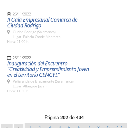
26/11/2022
II Gala Empresarial Comarca de
Ciudad Rodrigo
Ciudad Rodrigo (Salamanca)
Lugar: Palacio Conde Montarco
Hora: 21:00 h.
26/11/2022
Inauguración del Encuentro
"Creatividad y Emprendimiento Joven
en el territorio CENCYL"
Peñaranda de Bracamonte (Salamanca)
Lugar: Albergue Juvenil
Hora: 11:30 h.
Página
202
de
434
1
2
3
4
5
6
7
8
9
10