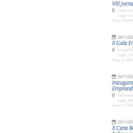
VIII Jorn
Salamanc
Lugar: C
Hora: 10:30 
26/11/20
II Gala 
Ciudad R
Lugar: P
Hora: 21:00 
26/11/20
Inaugurac
Emprendi
Peñarand
Lugar: Al
Hora: 11:30 
25/11/20
X Cena Be