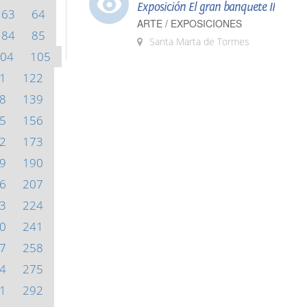
Exposición El gran banquete II
63
64
ARTE / EXPOSICIONES
84
85
Santa Marta de Tormes
04
105
1
122
8
139
5
156
2
173
9
190
6
207
3
224
0
241
7
258
4
275
1
292