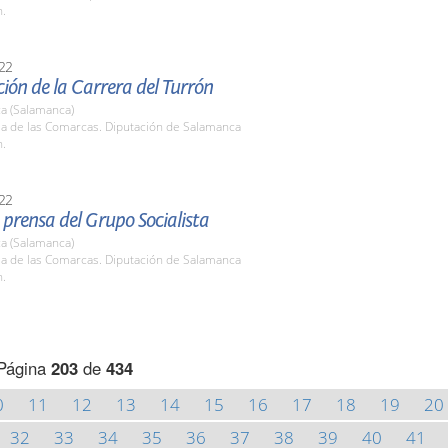
h.
22
ión de la Carrera del Turrón
a (Salamanca)
la de las Comarcas. Diputación de Salamanca
h.
22
prensa del Grupo Socialista
a (Salamanca)
la de las Comarcas. Diputación de Salamanca
h.
Página
203
de
434
0
11
12
13
14
15
16
17
18
19
20
32
33
34
35
36
37
38
39
40
41