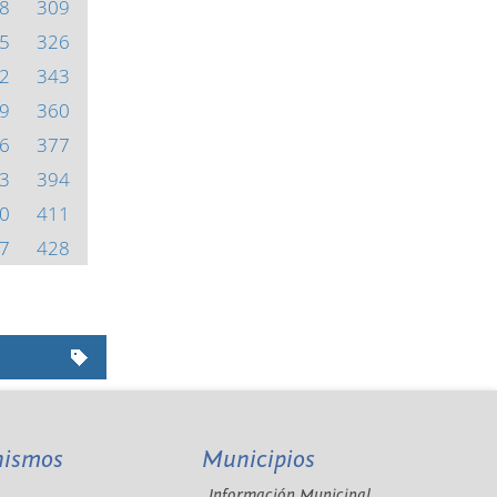
8
309
5
326
2
343
9
360
6
377
3
394
0
411
7
428
nismos
Municipios
Información Municipal