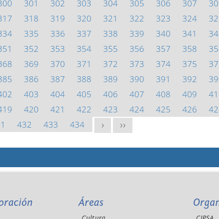
300
301
302
303
304
305
306
307
30
317
318
319
320
321
322
323
324
32
334
335
336
337
338
339
340
341
34
351
352
353
354
355
356
357
358
35
368
369
370
371
372
373
374
375
37
385
386
387
388
389
390
391
392
39
402
403
404
405
406
407
408
409
41
419
420
421
422
423
424
425
426
42
31
432
433
434
>
>>
oración
Áreas
Orga
Cultura
CIPSA