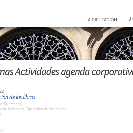
LA DIPUTACIÓN
Á
mas Actividades agenda corporativ
22
ión de los libros
a (Salamanca)
ala de Comarcas. Diputación de Salamanca
h.
22