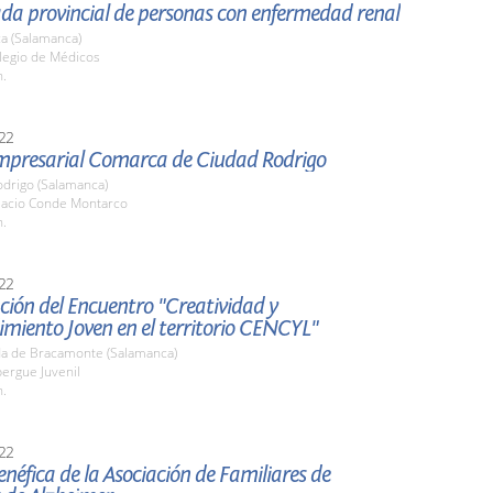
ada provincial de personas con enfermedad renal
a (Salamanca)
olegio de Médicos
h.
22
Empresarial Comarca de Ciudad Rodrigo
odrigo (Salamanca)
alacio Conde Montarco
h.
22
ión del Encuentro "Creatividad y
miento Joven en el territorio CENCYL"
a de Bracamonte (Salamanca)
bergue Juvenil
h.
22
néfica de la Asociación de Familiares de