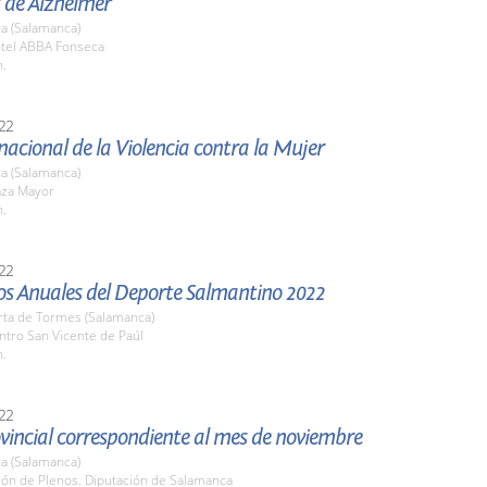
 de Alzheimer
a (Salamanca)
otel ABBA Fonseca
h.
22
nacional de la Violencia contra la Mujer
a (Salamanca)
aza Mayor
h.
22
os Anuales del Deporte Salmantino 2022
rta de Tormes (Salamanca)
ntro San Vicente de Paúl
h.
22
vincial correspondiente al mes de noviembre
a (Salamanca)
lón de Plenos. Diputación de Salamanca