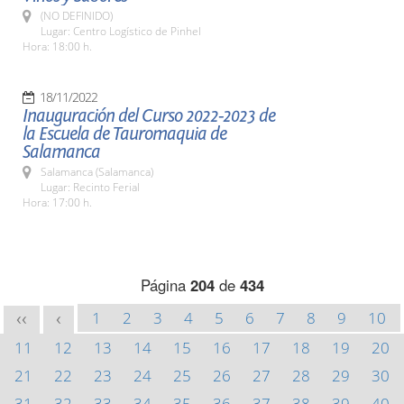
(NO DEFINIDO)
Lugar: Centro Logístico de Pinhel
Hora: 18:00 h.
18/11/2022
Inauguración del Curso 2022-2023 de
la Escuela de Tauromaquia de
Salamanca
Salamanca (Salamanca)
Lugar: Recinto Ferial
Hora: 17:00 h.
Página
204
de
434
1
2
3
4
5
6
7
8
9
10
<<
<
11
12
13
14
15
16
17
18
19
20
21
22
23
24
25
26
27
28
29
30
31
32
33
34
35
36
37
38
39
40