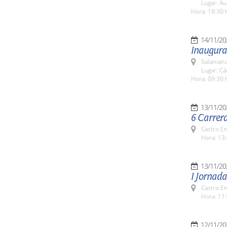
Lugar: Au
Hora: 18:30 
14/11/20
Inaugura
Salamanc
Lugar: C
Hora: 09:30 
13/11/20
6 Carrer
Castro E
Hora: 13:
13/11/20
I Jornada
Castro E
Hora: 11:
12/11/20