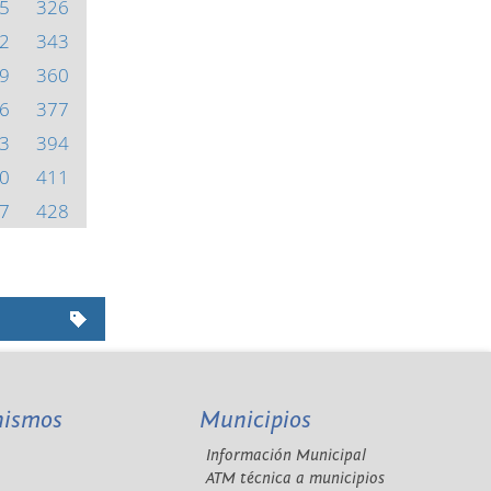
5
326
2
343
9
360
6
377
3
394
0
411
7
428
nismos
Municipios
Información Municipal
A
ATM técnica a municipios