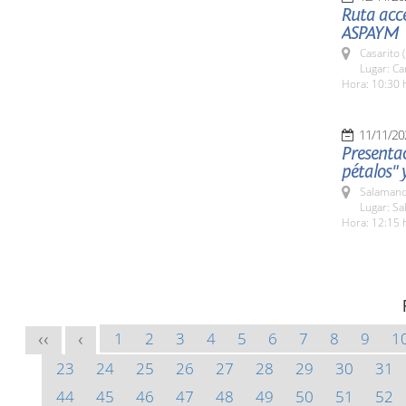
Ruta acce
ASPAYM
Casarito 
Lugar: Ca
Hora: 10:30 
11/11/20
Presentaci
pétalos" 
Salamanc
Lugar: S
Hora: 12:15 
1
2
3
4
5
6
7
8
9
1
<<
<
23
24
25
26
27
28
29
30
31
44
45
46
47
48
49
50
51
52