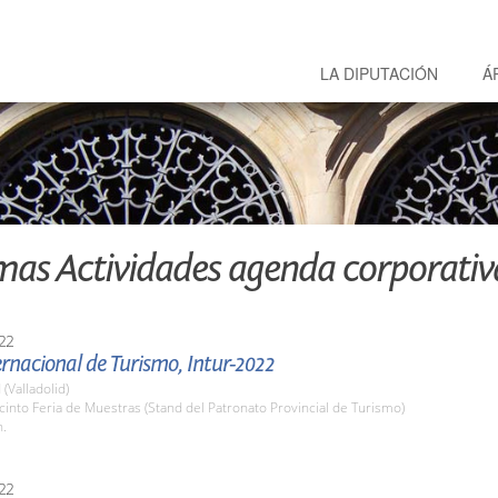
LA DIPUTACIÓN
Á
mas Actividades agenda corporativ
22
ernacional de Turismo, Intur-2022
 (Valladolid)
cinto Feria de Muestras (Stand del Patronato Provincial de Turismo)
h.
22