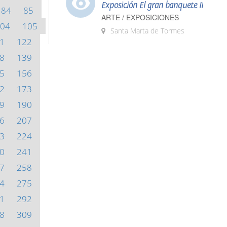
Exposición El gran banquete II
84
85
ARTE / EXPOSICIONES
04
105
Santa Marta de Tormes
1
122
8
139
5
156
2
173
9
190
6
207
3
224
0
241
7
258
4
275
1
292
8
309