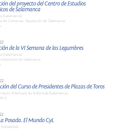
ión del proyecto del Centro de Estudios
cos de Salamanca
a (Salamanca)
ala de Comarcas. Diputación de Salamanca
h.
22
ción de la VI Semana de las Legumbres
a (Salamanca)
yuntamiento de Salamanca
h.
22
ión del Curso de Presidentes de Plazas de Toros
nriquez Aldehuela de la Bóveda (Salamanca)
45 h.
22
La Posada. El Mundo CyL
 (Valladolid)