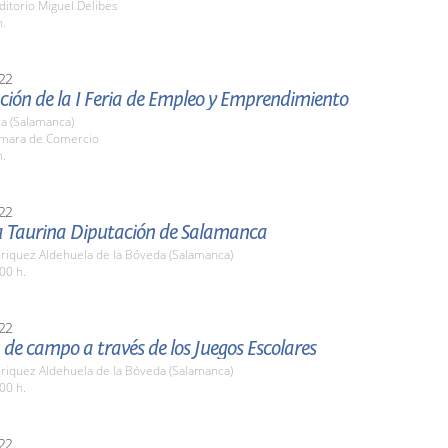
ditorio Miguel Delibes
h.
22
ción de la I Feria de Empleo y Emprendimiento
a (Salamanca)
ámara de Comercio
h.
22
a Taurina Diputación de Salamanca
nriquez Aldehuela de la Bóveda (Salamanca)
00 h.
22
 de campo a través de los Juegos Escolares
nriquez Aldehuela de la Bóveda (Salamanca)
00 h.
22