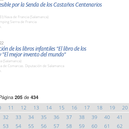
sible por la Senda de los Castaños Centenarios
(El) Nava de Francia (Salamanca)
mping Sierra de Francia
h.
22
ón de los libros infantiles "El libro de los
y "El mejor invento del mundo"
a (Salamanca)
ala de Comarcas. Diputación de Salamanca
h.
Página
205
de
434
0
11
12
13
14
15
16
17
18
19
20
32
33
34
35
36
37
38
39
40
41
53
54
55
56
57
58
59
60
61
62