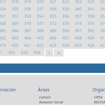
317
318
319
320
321
322
323
324
32
334
335
336
337
338
339
340
341
34
351
352
353
354
355
356
357
358
35
368
369
370
371
372
373
374
375
37
385
386
387
388
389
390
391
392
39
402
403
404
405
406
407
408
409
41
419
420
421
422
423
424
425
426
42
31
432
433
434
>
>>
oración
Áreas
Orga
Cultura
CIPSA
Bienestar Social
REGTS