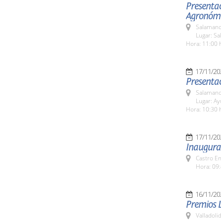
Presentac
Agronómi
Salamanc
Lugar: S
Hora: 11:00 
17/11/20
Presenta
Salamanc
Lugar: A
Hora: 10:30 
17/11/20
Inaugurac
Castro E
Hora: 09:
16/11/20
Premios 
Valladolid