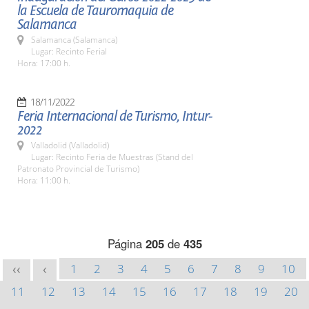
la Escuela de Tauromaquia de
Salamanca
Salamanca (Salamanca)
Lugar: Recinto Ferial
Hora: 17:00 h.
18/11/2022
Feria Internacional de Turismo, Intur-
2022
Valladolid (Valladolid)
Lugar: Recinto Feria de Muestras (Stand del
Patronato Provincial de Turismo)
Hora: 11:00 h.
Página
205
de
435
1
2
3
4
5
6
7
8
9
10
<<
<
11
12
13
14
15
16
17
18
19
20