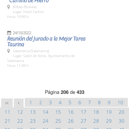
"Camino de Hierro"
Bilbao (Bizkaia)
Lugar: Hotel Carlton
Hora: 19:00 h.
24/10/2022
Reunión del Jurado a la Mejor Tarea
Taurina
Salamanca (Salamanca)
Lugar: Salón de Actos. Ayuntamiento de
Salamanca
Hora: 11:00 h.
Página
206
de
433
1
2
3
4
5
6
7
8
9
10
<<
<
11
12
13
14
15
16
17
18
19
20
21
22
23
24
25
26
27
28
29
30