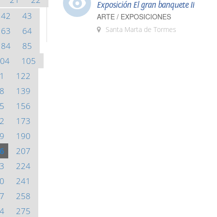
Exposición El gran banquete II
42
43
ARTE / EXPOSICIONES
Santa Marta de Tormes
63
64
84
85
04
105
1
122
8
139
5
156
2
173
9
190
6
207
3
224
0
241
7
258
4
275