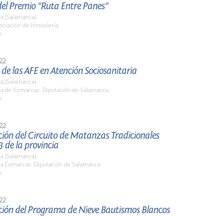
del Premio "Ruta Entre Panes"
a (Salamanca)
ociación de Hostelería
h.
22
de las AFE en Atención Sociosanitaria
a (Salamanca)
ala de Comarcas. Diputación de Salamanca
h.
22
ión del Circuito de Matanzas Tradicionales
 de la provincia
a (Salamanca)
ala Comarcas. Diputación de Salamanca
h.
22
ción del Programa de Nieve Bautismos Blancos