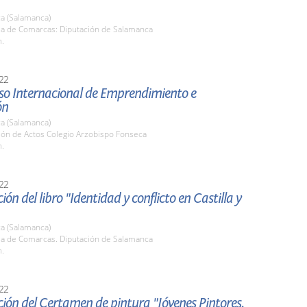
a (Salamanca)
ala de Comarcas: Diputación de Salamanca
h.
22
so Internacional de Emprendimiento e
ón
a (Salamanca)
lón de Actos Colegio Arzobispo Fonseca
h.
22
ión del libro "Identidad y conflicto en Castilla y
a (Salamanca)
ala de Comarcas. Diputación de Salamanca
h.
22
ión del Certamen de pintura "Jóvenes Pintores.