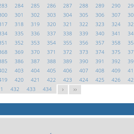
283
284
285
286
287
288
289
290
29
300
301
302
303
304
305
306
307
30
317
318
319
320
321
322
323
324
32
334
335
336
337
338
339
340
341
34
351
352
353
354
355
356
357
358
35
368
369
370
371
372
373
374
375
37
385
386
387
388
389
390
391
392
39
402
403
404
405
406
407
408
409
41
419
420
421
422
423
424
425
426
42
31
432
433
434
>
>>