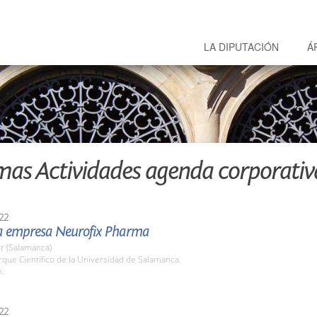
LA DIPUTACIÓN
Á
mas Actividades agenda corporativ
22
 la empresa Neurofix Pharma
r (Salamanca)
rque Científico de la Universidad de Salamanca
h.
22