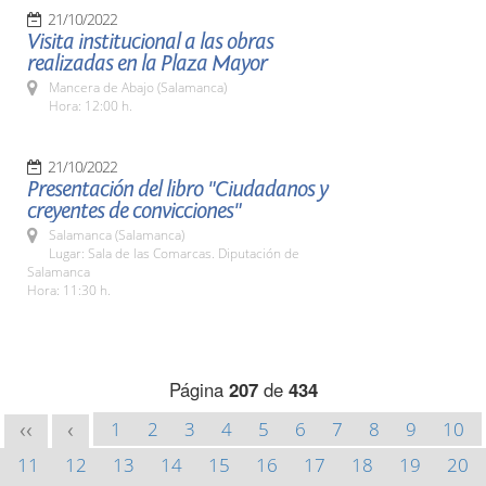
21/10/2022
Visita institucional a las obras
realizadas en la Plaza Mayor
Mancera de Abajo (Salamanca)
Hora: 12:00 h.
21/10/2022
Presentación del libro "Ciudadanos y
creyentes de convicciones"
Salamanca (Salamanca)
Lugar: Sala de las Comarcas. Diputación de
Salamanca
Hora: 11:30 h.
Página
207
de
434
1
2
3
4
5
6
7
8
9
10
<<
<
11
12
13
14
15
16
17
18
19
20