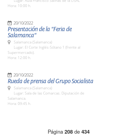
Lugar: Aula Francisco Salinas de la USAL
Hora: 10:00 h.
20/10/2022
Presentación de la "Feria de
Salamanca"
Salamanca (Salamanca)
Lugar: El Corte Inglés-Sótano 1 (frente al
Supermercado).
Hora: 12:00 h.
20/10/2022
Rueda de prensa del Grupo Socialista
Salamanca (Salamanca)
Lugar: Sala de las Comarcas. Diputación de
Salamanca.
Hora: 09:45 h.
Página
208
de
434