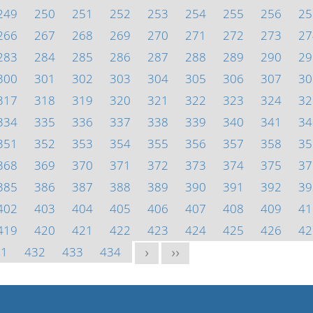
249
250
251
252
253
254
255
256
25
266
267
268
269
270
271
272
273
27
283
284
285
286
287
288
289
290
29
300
301
302
303
304
305
306
307
30
317
318
319
320
321
322
323
324
32
334
335
336
337
338
339
340
341
34
351
352
353
354
355
356
357
358
35
368
369
370
371
372
373
374
375
37
385
386
387
388
389
390
391
392
39
402
403
404
405
406
407
408
409
41
419
420
421
422
423
424
425
426
42
31
432
433
434
>
>>