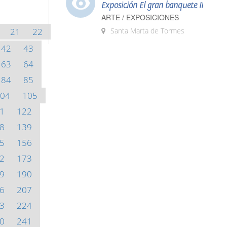
Exposición El gran banquete II
ARTE / EXPOSICIONES
21
22
Santa Marta de Tormes
42
43
63
64
84
85
04
105
1
122
8
139
5
156
2
173
9
190
6
207
3
224
0
241