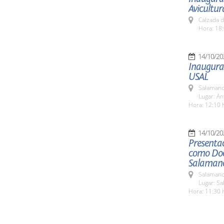
Avicultur
Calzada d
Hora: 18:
14/10/20
Inaugurac
USAL
Salamanc
Lugar: An
Hora: 12:10 
14/10/20
Presentac
como Doc
Salaman
Salamanc
Lugar: Sa
Hora: 11:30 