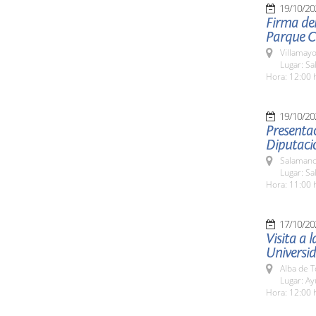
19/10/20
Firma de
Parque Ci
Villamayo
Lugar: Sa
Hora: 12:00 
19/10/20
Presenta
Diputaci
Salamanc
Lugar: Sa
Hora: 11:00 
17/10/20
Visita a 
Universi
Alba de 
Lugar: A
Hora: 12:00 