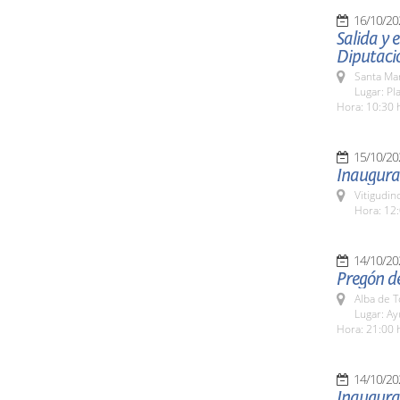
16/10/20
Salida y
Diputaci
Santa Ma
Lugar: Pl
Hora: 10:30 
15/10/20
Inaugurac
Vitigudin
Hora: 12:
14/10/20
Pregón de
Alba de 
Lugar: A
Hora: 21:00 
14/10/20
Inaugurac