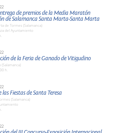
22
 entrega de premios de la Media Maratón
ón de Salamanca Santa Marta-Santa Marta
rta de Tormes (Salamanca)
aza del Ayuntamiento
h.
22
ión de la Feria de Ganado de Vitigudino
o (Salamanca)
00 h.
22
 las Fiestas de Santa Teresa
Tormes (Salamanca)
yuntamiento
h.
22
ión del III Concurso-Exposición Internacional de