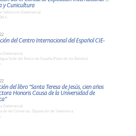
a y Cunicultura
e Valdunciel (Salamanca)
00 h.
22
ión del Centro Internacional del Español CIE-
a (Salamanca)
tigua Sede del Banco de España (Plaza de los Bandos)
h.
22
ión del libro "Santa Teresa de Jesús, cien años
tora Honoris Causa de la Universidad de
ca"
a (Salamanca)
la de las Comarcas. Diputación de Salamanca
h.