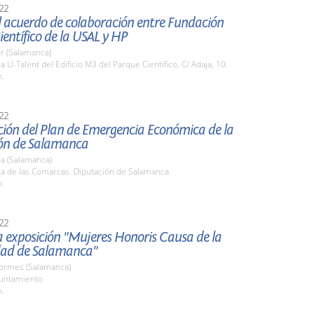
22
l acuerdo de colaboración entre Fundación
entífico de la USAL y HP
r (Salamanca)
la U-Talent del Edificio M3 del Parque Científico, C/ Adaja, 10.
h.
22
ción del Plan de Emergencia Económica de la
ón de Salamanca
a (Salamanca)
la de las Comarcas. Diputación de Salamanca
h.
22
la exposición "Mujeres Honoris Causa de la
dad de Salamanca"
Tormes (Salamanca)
yuntamiento
h.