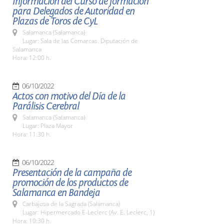
Información del Curso de formación
para Delegados de Autoridad en
Plazas de Toros de CyL
Salamanca (Salamanca)
Lugar: Sala de las Comarcas. Diputación de
Salamanca
Hora: 12:00 h.
06/10/2022
Actos con motivo del Día de la
Parálisis Cerebral
Salamanca (Salamanca)
Lugar: Plaza Mayor
Hora: 11:30 h.
06/10/2022
Presentación de la campaña de
promoción de los productos de
Salamanca en Bandeja
Carbajosa de la Sagrada (Salamanca)
Lugar: Hipermercado E-Leclerc (Av. E. Leclerc, 1)
Hora: 10:30 h.