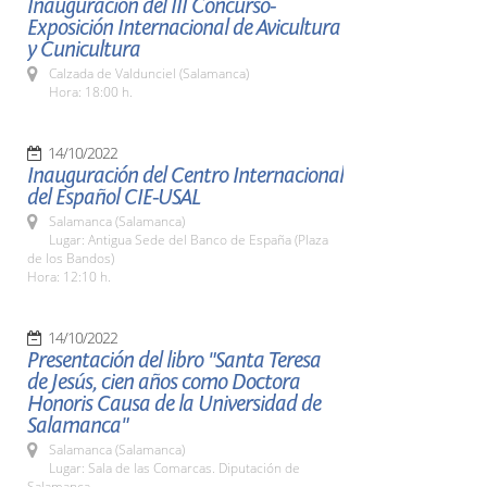
Inauguración del III Concurso-
Exposición Internacional de Avicultura
y Cunicultura
Calzada de Valdunciel (Salamanca)
Hora: 18:00 h.
14/10/2022
Inauguración del Centro Internacional
del Español CIE-USAL
Salamanca (Salamanca)
Lugar: Antigua Sede del Banco de España (Plaza
de los Bandos)
Hora: 12:10 h.
14/10/2022
Presentación del libro "Santa Teresa
de Jesús, cien años como Doctora
Honoris Causa de la Universidad de
Salamanca"
Salamanca (Salamanca)
Lugar: Sala de las Comarcas. Diputación de
Salamanca