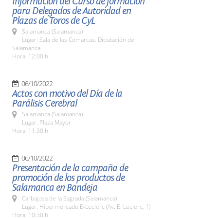
Información del Curso de formación
para Delegados de Autoridad en
Plazas de Toros de CyL
Salamanca (Salamanca)
Lugar: Sala de las Comarcas. Diputación de
Salamanca
Hora: 12:00 h.
06/10/2022
Actos con motivo del Día de la
Parálisis Cerebral
Salamanca (Salamanca)
Lugar: Plaza Mayor
Hora: 11:30 h.
06/10/2022
Presentación de la campaña de
promoción de los productos de
Salamanca en Bandeja
Carbajosa de la Sagrada (Salamanca)
Lugar: Hipermercado E-Leclerc (Av. E. Leclerc, 1)
Hora: 10:30 h.