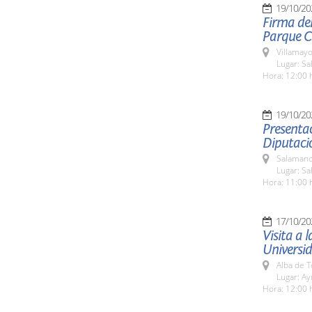
19/10/20
Firma de
Parque Ci
Villamayo
Lugar: Sa
Hora: 12:00 
19/10/20
Presenta
Diputaci
Salamanc
Lugar: Sa
Hora: 11:00 
17/10/20
Visita a 
Universi
Alba de 
Lugar: A
Hora: 12:00 