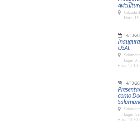
Avicultur
Calzada d
Hora: 18:
14/10/20
Inaugurac
USAL
Salamanc
Lugar: An
Hora: 12:10 
14/10/20
Presentac
como Doc
Salaman
Salamanc
Lugar: Sa
Hora: 11:30 