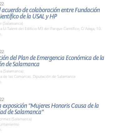
22
l acuerdo de colaboración entre Fundación
entífico de la USAL y HP
r (Salamanca)
la U-Talent del Edificio M3 del Parque Científico, C/ Adaja, 10.
h.
22
ción del Plan de Emergencia Económica de la
ón de Salamanca
a (Salamanca)
la de las Comarcas. Diputación de Salamanca
h.
22
la exposición "Mujeres Honoris Causa de la
dad de Salamanca"
Tormes (Salamanca)
yuntamiento
h.