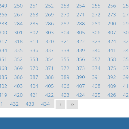
249
250
251
252
253
254
255
256
25
266
267
268
269
270
271
272
273
27
283
284
285
286
287
288
289
290
29
300
301
302
303
304
305
306
307
30
317
318
319
320
321
322
323
324
32
334
335
336
337
338
339
340
341
34
351
352
353
354
355
356
357
358
35
368
369
370
371
372
373
374
375
37
385
386
387
388
389
390
391
392
39
402
403
404
405
406
407
408
409
41
419
420
421
422
423
424
425
426
42
31
432
433
434
>
>>