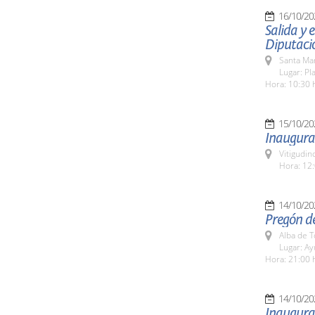
16/10/20
Salida y
Diputaci
Santa Ma
Lugar: Pl
Hora: 10:30 
15/10/20
Inaugurac
Vitigudin
Hora: 12:
14/10/20
Pregón de
Alba de 
Lugar: A
Hora: 21:00 
14/10/20
Inaugurac