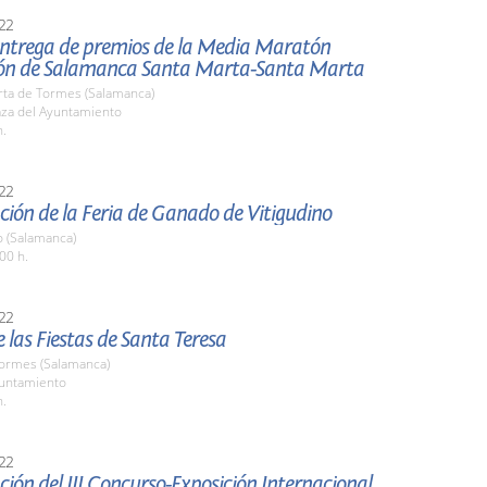
22
 entrega de premios de la Media Maratón
ón de Salamanca Santa Marta-Santa Marta
rta de Tormes (Salamanca)
aza del Ayuntamiento
h.
22
ión de la Feria de Ganado de Vitigudino
o (Salamanca)
00 h.
22
 las Fiestas de Santa Teresa
Tormes (Salamanca)
yuntamiento
h.
22
ión del III Concurso-Exposición Internacional de