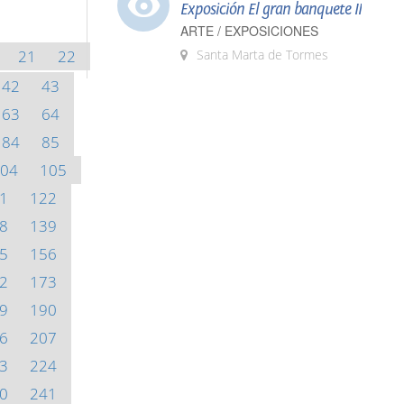
Exposición El gran banquete II
ARTE / EXPOSICIONES
21
22
Santa Marta de Tormes
42
43
63
64
84
85
04
105
1
122
8
139
5
156
2
173
9
190
6
207
3
224
0
241