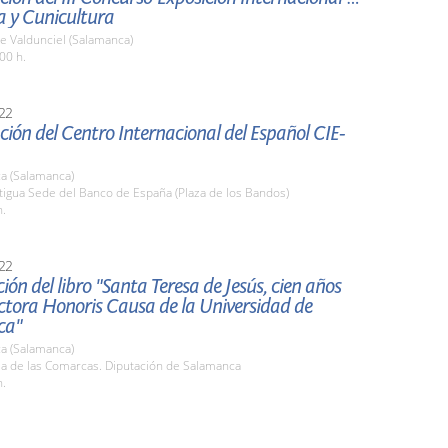
a y Cunicultura
e Valdunciel (Salamanca)
00 h.
22
ión del Centro Internacional del Español CIE-
a (Salamanca)
tigua Sede del Banco de España (Plaza de los Bandos)
h.
22
ión del libro "Santa Teresa de Jesús, cien años
tora Honoris Causa de la Universidad de
ca"
a (Salamanca)
la de las Comarcas. Diputación de Salamanca
h.