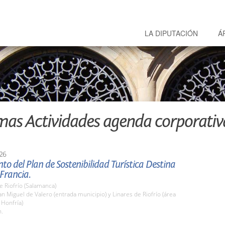
LA DIPUTACIÓN
Á
mas Actividades agenda corporativ
26
to del Plan de Sostenibilidad Turística Destina
 Francia.
e Riofrío (Salamanca)
 Miguel de Valero (entrada municipio) y Linares de Riofrío (área
 Honfría)
h.