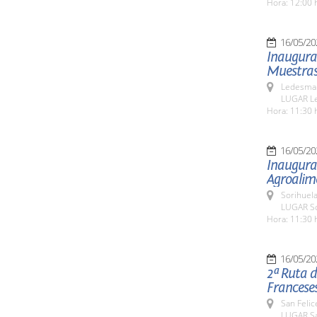
Hora: 12:00 
16/05/20
Inaugurac
Muestras
Ledesma 
LUGAR L
Hora: 11:30 
16/05/20
Inaugurac
Agroalime
Sorihuela
LUGAR So
Hora: 11:30 
16/05/20
2ª Ruta d
Franceses
San Felic
LUGAR Sa