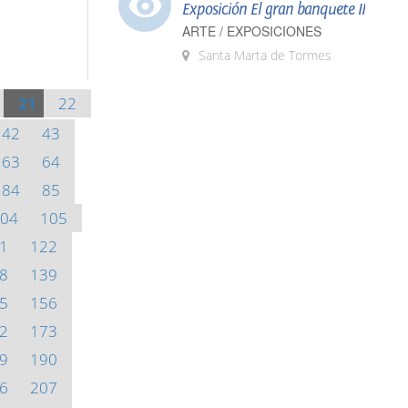
Exposición El gran banquete II
ARTE / EXPOSICIONES
Santa Marta de Tormes
21
22
42
43
63
64
84
85
04
105
1
122
8
139
5
156
2
173
9
190
6
207