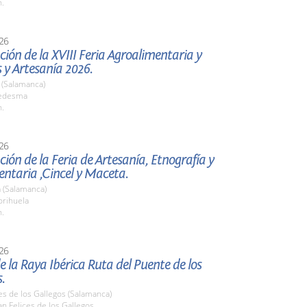
h.
26
ión de la XVIII Feria Agroalimentaria y
 y Artesanía 2026.
(Salamanca)
edesma
h.
26
ión de la Feria de Artesanía, Etnografía y
ntaria ,Cincel y Maceta.
 (Salamanca)
rihuela
h.
26
e la Raya Ibérica Ruta del Puente de los
.
es de los Gallegos (Salamanca)
n Felices de los Gallegos