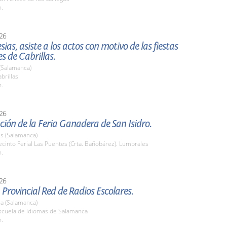
h.
26
esias, asiste a los actos con motivo de las fiestas
s de Cabrillas.
 (Salamanca)
brillas
h.
26
ión de la Feria Ganadera de San Isidro.
s (Salamanca)
into Ferial Las Puentes (Crta. Bañobárez). Lumbrales
h.
26
 Provincial Red de Radios Escolares.
a (Salamanca)
cuela de Idiomas de Salamanca
h.