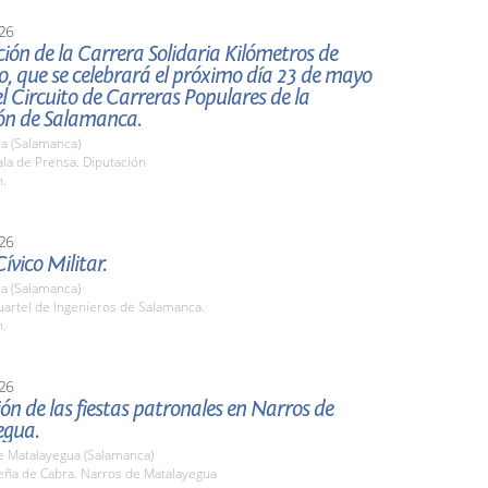
26
ión de la Carrera Solidaria Kilómetros de
, que se celebrará el próximo día 23 de mayo
l Circuito de Carreras Populares de la
ón de Salamanca.
a (Salamanca)
la de Prensa. Diputación
h.
26
ívico Militar.
a (Salamanca)
artel de Ingenieros de Salamanca.
h.
26
ón de las fiestas patronales en Narros de
egua.
e Matalayegua (Salamanca)
ña de Cabra. Narros de Matalayegua