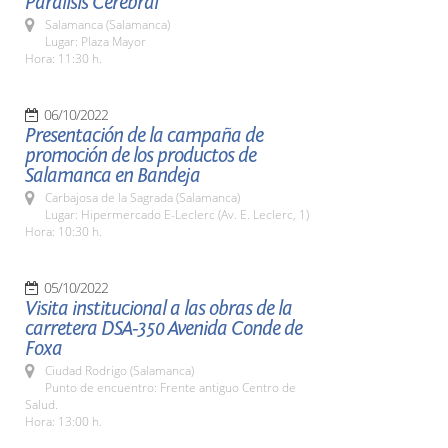
Parálisis Cerebral
Salamanca (Salamanca)
Lugar: Plaza Mayor
Hora: 11:30 h.
06/10/2022
Presentación de la campaña de
promoción de los productos de
Salamanca en Bandeja
Carbajosa de la Sagrada (Salamanca)
Lugar: Hipermercado E-Leclerc (Av. E. Leclerc, 1)
Hora: 10:30 h.
05/10/2022
Visita institucional a las obras de la
carretera DSA-350 Avenida Conde de
Foxa
Ciudad Rodrigo (Salamanca)
Punto de encuentro: Frente antiguo Centro de
Salud.
Hora: 13:00 h.