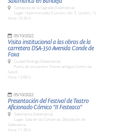
Salamanca en Bandeja
Carbajosa de la Sagrada (Salamanca)
Lugar: Hipermercado E-Leclerc (Av. E. Leclerc, 1)
Hora: 10:30 h.
05/10/2022
Visita institucional a las obras de la
carretera DSA-350 Avenida Conde de
Foxa
Ciudad Rodrigo (Salamanca)
Punto de encuentro: Frente antiguo Centro de
Salud.
Hora: 13:00 h.
05/10/2022
Presentación del Festival de Teatro
Aficionado Cómico "II Festeaco"
Salamanca (Salamanca)
Lugar: Sala de las Comarcas. Diputación de
Salamanca
Hora: 11:30 h.