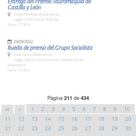
Entrega del Premio Tauromaquia de
Castilla y León
Ciudad Rodrigo (Salamanca)
Lugar: Hotel Conde Rodrigo
Hora: 17:30 h.
29/09/2022
Rueda de prensa del Grupo Socialista
Salamanca (Salamanca)
Lugar: Sala de las Comarcas. Diputación de
Salamanca
Hora: 11:00 h.
Página
211
de
434
1
2
3
4
5
6
7
8
9
10
<<
<
11
12
13
14
15
16
17
18
19
20
21
22
23
24
25
26
27
28
29
30