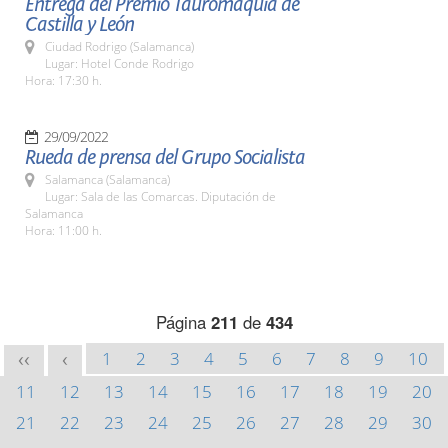
Entrega del Premio Tauromaquia de
Castilla y León
Ciudad Rodrigo (Salamanca)
Lugar: Hotel Conde Rodrigo
Hora: 17:30 h.
29/09/2022
Rueda de prensa del Grupo Socialista
Salamanca (Salamanca)
Lugar: Sala de las Comarcas. Diputación de
Salamanca
Hora: 11:00 h.
Página
211
de
434
1
2
3
4
5
6
7
8
9
10
<<
<
11
12
13
14
15
16
17
18
19
20
21
22
23
24
25
26
27
28
29
30