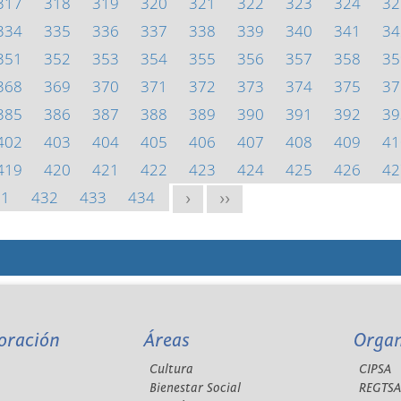
317
318
319
320
321
322
323
324
32
334
335
336
337
338
339
340
341
34
351
352
353
354
355
356
357
358
35
368
369
370
371
372
373
374
375
37
385
386
387
388
389
390
391
392
39
402
403
404
405
406
407
408
409
41
419
420
421
422
423
424
425
426
42
31
432
433
434
>
>>
oración
Áreas
Orga
Cultura
CIPSA
Bienestar Social
REGTS