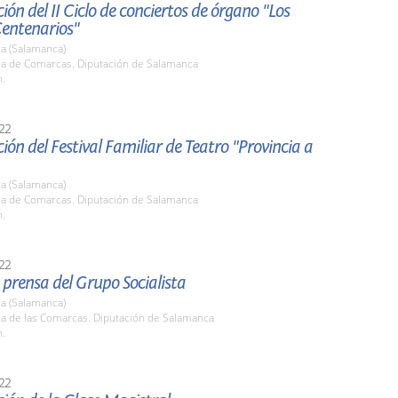
ión del II Ciclo de conciertos de órgano "Los
Centenarios"
a (Salamanca)
ala de Comarcas. Diputación de Salamanca
h.
22
ión del Festival Familiar de Teatro "Provincia a
a (Salamanca)
ala de Comarcas. Diputación de Salamanca
h.
22
prensa del Grupo Socialista
a (Salamanca)
la de las Comarcas. Diputación de Salamanca
h.
22