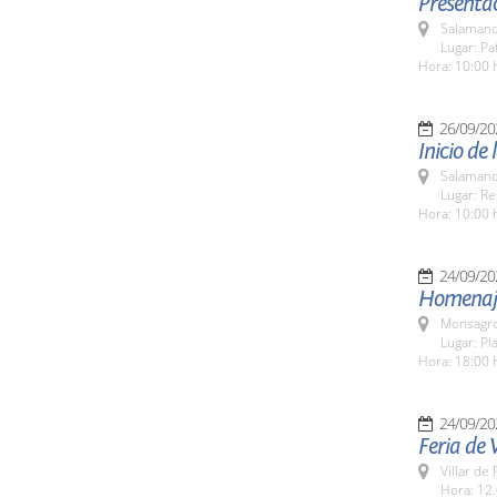
Presentac
Salamanc
Lugar: Pa
Hora: 10:00 
26/09/20
Inicio de
Salamanc
Lugar: Re
Hora: 10:00 
24/09/20
Homenaje
Monsagro
Lugar: Pl
Hora: 18:00 
24/09/20
Feria de 
Villar de
Hora: 12.