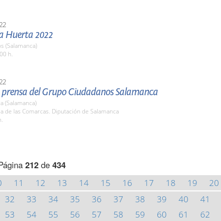
22
la Huerta 2022
os (Salamanca)
00 h.
22
 prensa del Grupo Ciudadanos Salamanca
a (Salamanca)
la de las Comarcas. Diputación de Salamanca
h.
Página
212
de
434
0
11
12
13
14
15
16
17
18
19
20
32
33
34
35
36
37
38
39
40
41
53
54
55
56
57
58
59
60
61
62