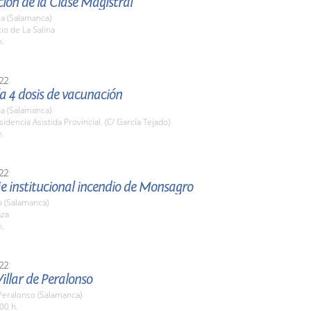
ión de la Clase Magistral
a (Salamanca)
tio de La Salina
h.
22
 la 4 dosis de vacunación
a (Salamanca)
sidencia Asistida Provincial. (C/ García Tejado)
h.
22
 institucional incendio de Monsagro
 (Salamanca)
aza
h.
22
Villar de Peralonso
 Peralonso (Salamanca)
00 h.