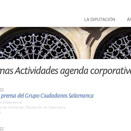
LA DIPUTACIÓN
Á
mas Actividades agenda corporativ
22
 prensa del Grupo Ciudadanos Salamanca
a (Salamanca)
ala de Comarcas. Diputación de Salamanca
h.
22