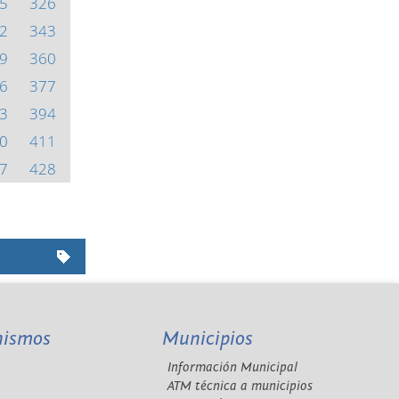
5
326
2
343
9
360
6
377
3
394
0
411
7
428
nismos
Municipios
Información Municipal
A
ATM técnica a municipios