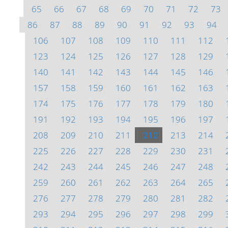
65
66
67
68
69
70
71
72
73
86
87
88
89
90
91
92
93
94
106
107
108
109
110
111
112
123
124
125
126
127
128
129
140
141
142
143
144
145
146
157
158
159
160
161
162
163
174
175
176
177
178
179
180
191
192
193
194
195
196
197
208
209
210
211
212
213
214
225
226
227
228
229
230
231
242
243
244
245
246
247
248
259
260
261
262
263
264
265
276
277
278
279
280
281
282
293
294
295
296
297
298
299