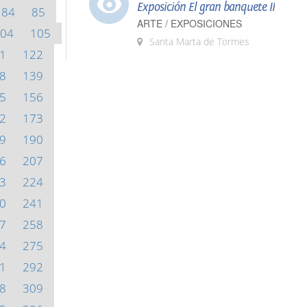
Exposición El gran banquete II
84
85
ARTE / EXPOSICIONES
04
105
Santa Marta de Tormes
1
122
8
139
5
156
2
173
9
190
6
207
3
224
0
241
7
258
4
275
1
292
8
309