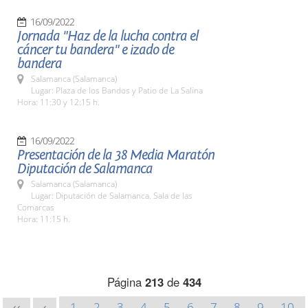
16/09/2022
Jornada "Haz de la lucha contra el
cáncer tu bandera" e izado de
bandera
Salamanca (Salamanca)
Lugar: Plaza de los Bandos y Patio de La Salina
Hora: 11:30 y 12:15 h.
16/09/2022
Presentación de la 38 Media Maratón
Diputación de Salamanca
Salamanca (Salamanca)
Lugar: Diputación de Salamanca. Sala de las
Comarcas
Hora: 11:15 h.
Página
213
de
434
1
2
3
4
5
6
7
8
9
10