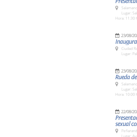
Presenta
Salamanc
Lugar: Sa
Hora: 11:30 
23/08/20
Inaugurac
Ciudad R
Lugar: Pa
23/08/20
Rueda de 
Salamanc
Lugar: Sa
Hora: 10:00 
22/08/20
Presentac
sexual co
Peñarand
Lugar: A