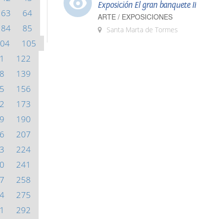
Exposición El gran banquete II
63
64
ARTE / EXPOSICIONES
84
85
Santa Marta de Tormes
04
105
1
122
8
139
5
156
2
173
9
190
6
207
3
224
0
241
7
258
4
275
1
292