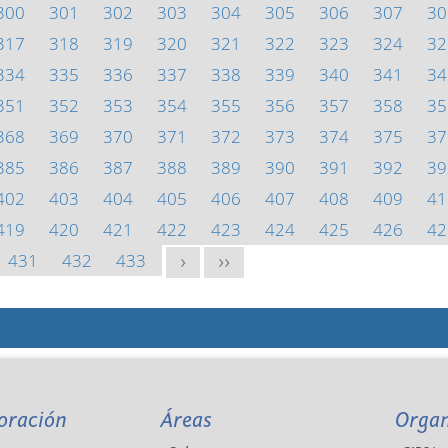
300
301
302
303
304
305
306
307
30
317
318
319
320
321
322
323
324
32
334
335
336
337
338
339
340
341
34
351
352
353
354
355
356
357
358
35
368
369
370
371
372
373
374
375
37
385
386
387
388
389
390
391
392
39
402
403
404
405
406
407
408
409
41
419
420
421
422
423
424
425
426
42
431
432
433
>
>>
oración
Áreas
Orga