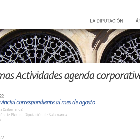
LA DIPUTACIÓN
Á
mas Actividades agenda corporativ
22
vincial correspondiente al mes de agosto
a (Salamanca)
lón de Plenos. Diputación de Salamanca
h.
22