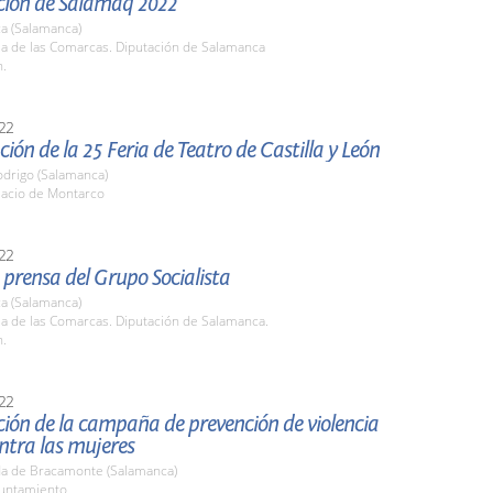
ción de Salamaq 2022
a (Salamanca)
la de las Comarcas. Diputación de Salamanca
h.
22
ión de la 25 Feria de Teatro de Castilla y León
odrigo (Salamanca)
lacio de Montarco
22
prensa del Grupo Socialista
a (Salamanca)
la de las Comarcas. Diputación de Salamanca.
h.
22
ión de la campaña de prevención de violencia
ntra las mujeres
a de Bracamonte (Salamanca)
yuntamiento