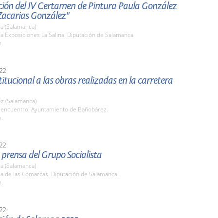
ción del IV Certamen de Pintura Paula González
Zacarias González"
a (Salamanca)
la Exposiciones La Salina. Diputación de Salamanca
h.
22
stitucional a las obras realizadas en la carretera
z (Salamanca)
 encuentro: Ayuntamiento de Bañobárez.
h.
22
prensa del Grupo Socialista
a (Salamanca)
la de las Comarcas. Diputación de Salamanca.
h.
22