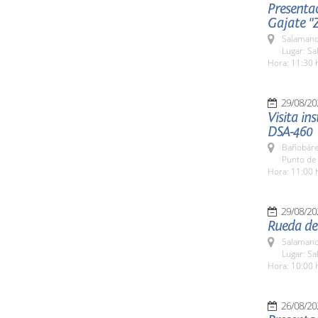
Presenta
Gajate "
Salamanc
Lugar: Sa
Hora: 11:30 
29/08/20
Visita in
DSA-460
Bañobáre
Punto de
Hora: 11:00 
29/08/20
Rueda de 
Salamanc
Lugar: Sa
Hora: 10:00 
26/08/20