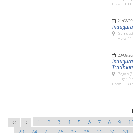
Hora: 10:00 
21/08/20
Inaugurac
Galindus
Hora: 11:
20/08/20
Inaugurac
Tradicion
Bogajo (
Lugar: Pl
Hora: 11:30 
1
2
3
4
5
6
7
8
9
1
<<
<
23
24
25
26
27
28
29
30
31