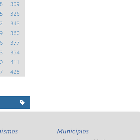
8
309
5
326
2
343
9
360
6
377
3
394
0
411
7
428
nismos
Municipios