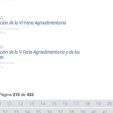
h.
22
ión de la VI Feria Agroalimentaria
te (Salamanca)
00 h.
22
ión de la V Feria Agroalimentaria y de las
es
Salamanca)
aza
h.
Página
215
de
433
0
11
12
13
14
15
16
17
18
19
20
32
33
34
35
36
37
38
39
40
41