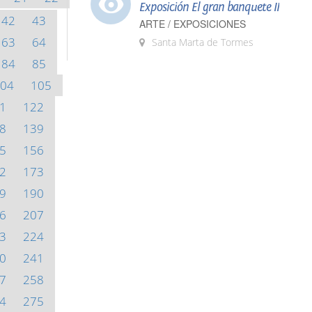
Exposición El gran banquete II
42
43
ARTE / EXPOSICIONES
63
64
Santa Marta de Tormes
84
85
04
105
1
122
8
139
5
156
2
173
9
190
6
207
3
224
0
241
7
258
4
275