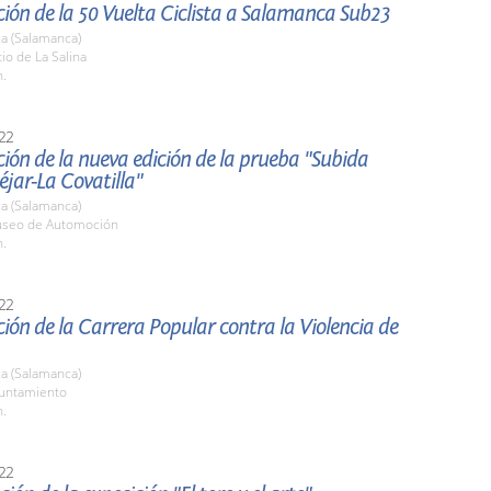
ión de la 50 Vuelta Ciclista a Salamanca Sub23
a (Salamanca)
tio de La Salina
h.
22
ión de la nueva edición de la prueba "Subida
jar-La Covatilla"
a (Salamanca)
useo de Automoción
h.
22
ión de la Carrera Popular contra la Violencia de
a (Salamanca)
yuntamiento
h.
22