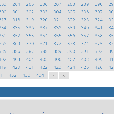
283
284
285
286
287
288
289
290
29
300
301
302
303
304
305
306
307
30
317
318
319
320
321
322
323
324
32
334
335
336
337
338
339
340
341
34
351
352
353
354
355
356
357
358
35
368
369
370
371
372
373
374
375
37
385
386
387
388
389
390
391
392
39
402
403
404
405
406
407
408
409
41
419
420
421
422
423
424
425
426
42
31
432
433
434
>
>>