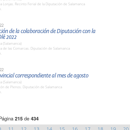
la Lonjas. Recinto Ferial de la Diputación de Salamanca
h.
22
ión de la colaboración de Diputación con la
Olé 2022
a (Salamanca)
la de las Comarcas. Diputación de Salamanca
h.
22
vincial correspondiente al mes de agosto
a (Salamanca)
lón de Plenos. Diputación de Salamanca
h.
Página
215
de
434
0
11
12
13
14
15
16
17
18
19
20