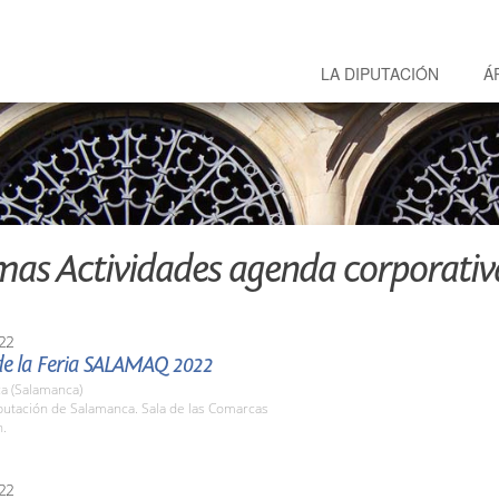
LA DIPUTACIÓN
Á
mas Actividades agenda corporativ
22
de la Feria SALAMAQ 2022
a (Salamanca)
putación de Salamanca. Sala de las Comarcas
h.
22