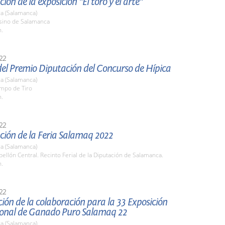
ión de la exposición "El toro y el arte"
a (Salamanca)
asino de Salamanca
h.
22
del Premio Diputación del Concurso de Hípica
a (Salamanca)
ampo de Tiro
h.
22
ción de la Feria Salamaq 2022
a (Salamanca)
bellón Central. Recinto Ferial de la Diputación de Salamanca.
h.
22
ión de la colaboración para la 33 Exposición
ional de Ganado Puro Salamaq 22
a (Salamanca)