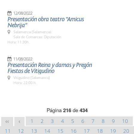
12/08/2022
Presentación obra teatro "Amicus
Nebrija"
Salamanca (Salamanca)
Sala de Comarcas. Diputación
Hora: 11:30h.
11/08/2022
Presentación Reina y damas y Pregón
Fiestas de Vitigudino
Vitigudino (Salamanca)
Hora: 22:00 h.
Página
216
de
434
1
2
3
4
5
6
7
8
9
10
<<
<
11
12
13
14
15
16
17
18
19
20