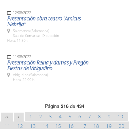
12/08/2022
Presentación obra teatro "Amicus
Nebrija"
Salamanca (Salamanca)
Sala de Comarcas. Diputación
Hora: 11:30h.
11/08/2022
Presentación Reina y damas y Pregón
Fiestas de Vitigudino
Vitigudino (Salamanca)
Hora: 22:00 h.
Página
216
de
434
1
2
3
4
5
6
7
8
9
10
<<
<
11
12
13
14
15
16
17
18
19
20